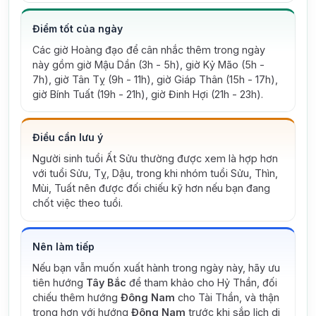
Điểm tốt của ngày
Các giờ Hoàng đạo để cân nhắc thêm trong ngày
này gồm giờ Mậu Dần (3h - 5h), giờ Kỷ Mão (5h -
7h), giờ Tân Tỵ (9h - 11h), giờ Giáp Thân (15h - 17h),
giờ Bính Tuất (19h - 21h), giờ Đinh Hợi (21h - 23h).
Điều cần lưu ý
Người sinh tuổi Ất Sửu thường được xem là hợp hơn
với tuổi Sửu, Tỵ, Dậu, trong khi nhóm tuổi Sửu, Thìn,
Mùi, Tuất nên được đối chiếu kỹ hơn nếu bạn đang
chốt việc theo tuổi.
Nên làm tiếp
Nếu bạn vẫn muốn xuất hành trong ngày này, hãy ưu
tiên hướng
Tây Bắc
để tham khảo cho Hỷ Thần, đối
chiếu thêm hướng
Đông Nam
cho Tài Thần, và thận
trọng hơn với hướng
Đông Nam
trước khi sắp lịch di