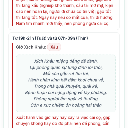
thì tăng xấu (nghiệp khó thành, cầu tài mờ mịt, kiện
cáo nên hoãn lại, người đi chưa có tin về); gặp tốt
thì tăng tốt. Ngày này nếu có mất của, thì đi hướng
Nam tìm nhanh mới thấy; nên phòng ngừa cãi cọ.
Từ 19h-21h (Tuất) và từ 07h-09h (Thìn)
Giờ Xích Khẩu:
Xấu
Xích Khẩu miệng tiếng đã đành,
Lại phòng quan sự tụng đình lôi thôi,
Mất của gấp rút tìm tòi,
Hành nhân kinh hãi dặm khơi chưa về,
Trong nhà quái khuyển, quái kê,
Bệnh hoạn coi nặng động về tây phương,
Phòng người ếm ngải vô thường,
Còn e xúc nhiệm ôn hoàng hại thân
Xuất hành vào giờ này hay xảy ra việc cãi cọ, gặp
chuyện không hay do đó phải nên đề phòng, cẩn