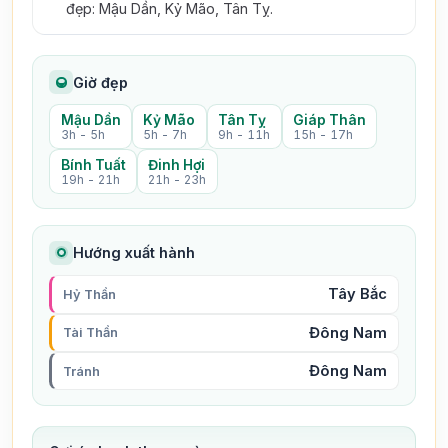
đẹp: Mậu Dần, Kỷ Mão, Tân Tỵ.
Giờ đẹp
Mậu Dần
Kỷ Mão
Tân Tỵ
Giáp Thân
3h - 5h
5h - 7h
9h - 11h
15h - 17h
Bính Tuất
Đinh Hợi
19h - 21h
21h - 23h
Hướng xuất hành
Tây Bắc
Hỷ Thần
Đông Nam
Tài Thần
Đông Nam
Tránh