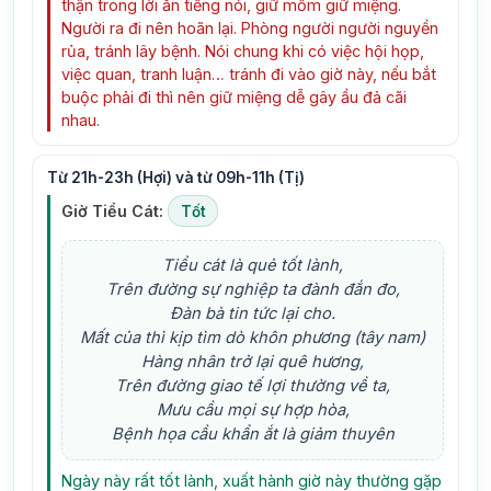
thận trong lời ăn tiếng nói, giữ mồm giữ miệng.
Người ra đi nên hoãn lại. Phòng người người nguyền
rủa, tránh lây bệnh. Nói chung khi có việc hội họp,
việc quan, tranh luận… tránh đi vào giờ này, nếu bắt
buộc phải đi thì nên giữ miệng dễ gây ẩu đả cãi
nhau.
Từ 21h-23h (Hợi) và từ 09h-11h (Tị)
Giờ Tiểu Cát:
Tốt
Tiểu cát là quẻ tốt lành,
Trên đường sự nghiệp ta đành đắn đo,
Đàn bà tin tức lại cho.
Mất của thì kịp tìm dò khôn phương (tây nam)
Hàng nhân trở lại quê hương,
Trên đường giao tế lợi thường về ta,
Mưu cầu mọi sự hợp hòa,
Bệnh họa cầu khẩn ắt là giảm thuyên
Ngày này rất tốt lành, xuất hành giờ này thường gặp