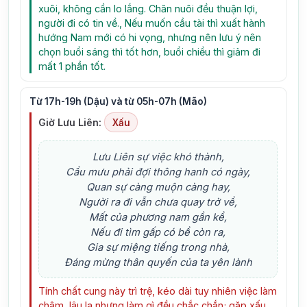
xuôi, không cần lo lắng. Chăn nuôi đều thuận lợi,
người đi có tin về., Nếu muốn cầu tài thì xuất hành
hướng Nam mới có hi vọng, nhưng nên lưu ý nên
chọn buổi sáng thì tốt hơn, buổi chiều thì giảm đi
mất 1 phần tốt.
Từ 17h-19h (Dậu) và từ 05h-07h (Mão)
Giờ Lưu Liên:
Xấu
Lưu Liên sự việc khó thành,
Cầu mưu phải đợi thông hanh có ngày,
Quan sự càng muộn càng hay,
Người ra đi vẫn chưa quay trở về,
Mất của phương nam gần kề,
Nếu đi tìm gấp có bề còn ra,
Gia sự miệng tiếng trong nhà,
Đáng mừng thân quyến của ta yên lành
Tính chất cung này trì trệ, kéo dài tuy nhiên việc làm
chậm, lâu la nhưng làm gì đều chắc chắn; gặp xấu