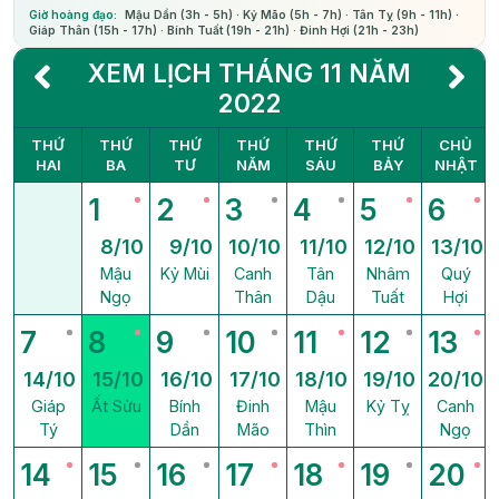
Giờ hoàng đạo:
Mậu Dần (3h - 5h) · Kỷ Mão (5h - 7h) · Tân Tỵ (9h - 11h) ·
Giáp Thân (15h - 17h) · Bính Tuất (19h - 21h) · Đinh Hợi (21h - 23h)
XEM LỊCH THÁNG 11 NĂM
2022
THỨ
THỨ
THỨ
THỨ
THỨ
THỨ
CHỦ
HAI
BA
TƯ
NĂM
SÁU
BẢY
NHẬT
1
2
3
4
5
6
8/10
9/10
10/10
11/10
12/10
13/10
Mậu
Kỷ Mùi
Canh
Tân
Nhâm
Quý
Ngọ
Thân
Dậu
Tuất
Hợi
7
8
9
10
11
12
13
14/10
15/10
16/10
17/10
18/10
19/10
20/10
Giáp
Ất Sửu
Bính
Đinh
Mậu
Kỷ Tỵ
Canh
Tý
Dần
Mão
Thìn
Ngọ
14
15
16
17
18
19
20