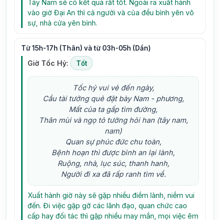
Tây Nam sẽ có kết quả rất tốt. Ngoài ra xuất hành
vào giờ Đại An thì cả người và của đều bình yên vô
sự, nhà cửa yên bình.
Từ 15h-17h (Thân) và từ 03h-05h (Dần)
Giờ Tốc Hỷ:
Tốt
Tốc hỷ vui vẻ đến ngày,
Cầu tài tưởng quẻ đặt bày Nam - phương,
Mất của ta gấp tìm đường,
Thân mùi và ngọ tỏ tường hỏi han (tây nam,
nam)
Quan sự phúc đức chu toàn,
Bệnh hoạn thì được bình an lại lành,
Ruộng, nhà, lục súc, thanh hanh,
Người đi xa đã rấp ranh tìm về.
Xuất hành giờ này sẽ gặp nhiều điềm lành, niềm vui
đến. Đi việc gặp gỡ các lãnh đạo, quan chức cao
cấp hay đối tác thì gặp nhiều may mắn, mọi việc êm