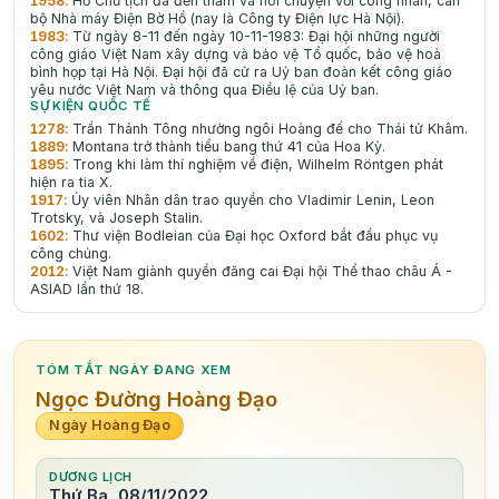
1958
:
Hồ Chủ tịch đã đến thǎm và nói chuyện với công nhân, cán
bộ Nhà máy Điện Bờ Hồ (nay là Công ty Điện lực Hà Nội).
1983
:
Từ ngày 8-11 đến ngày 10-11-1983: Đại hội những người
công giáo Việt Nam xây dựng và bảo vệ Tổ quốc, bảo vệ hoà
bình họp tại Hà Nội. Đại hội đã cử ra Uỷ ban đoàn kết công giáo
yêu nước Việt Nam và thông qua Điều lệ của Uỷ ban.
SỰ KIỆN QUỐC TẾ
1278
:
Trần Thánh Tông nhường ngôi Hoàng đế cho Thái tử Khâm.
1889
:
Montana trở thành tiểu bang thứ 41 của Hoa Kỳ.
1895
:
Trong khi làm thí nghiệm về điện, Wilhelm Röntgen phát
hiện ra tia X.
1917
:
Ủy viên Nhân dân trao quyền cho Vladimir Lenin, Leon
Trotsky, và Joseph Stalin.
1602
:
Thư viện Bodleian của Đại học Oxford bắt đầu phục vụ
công chúng.
2012
:
Việt Nam giành quyền đăng cai Đại hội Thể thao châu Á -
ASIAD lần thứ 18.
TÓM TẮT NGÀY ĐANG XEM
Ngọc Đường Hoàng Đạo
Ngày Hoàng Đạo
DƯƠNG LỊCH
Thứ Ba, 08/11/2022