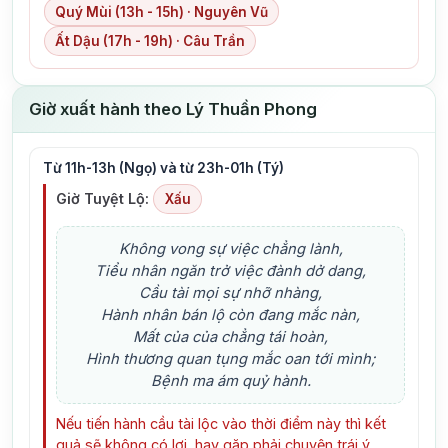
Quý Mùi (13h - 15h) · Nguyên Vũ
Ất Dậu (17h - 19h) · Câu Trần
Giờ xuất hành theo Lý Thuần Phong
Từ 11h-13h (Ngọ) và từ 23h-01h (Tý)
Giờ Tuyệt Lộ:
Xấu
Không vong sự việc chẳng lành,
Tiểu nhân ngăn trở việc đành dở dang,
Cầu tài mọi sự nhỡ nhàng,
Hành nhân bán lộ còn đang mắc nàn,
Mất của của chẳng tái hoàn,
Hình thương quan tụng mắc oan tới mình;
Bệnh ma ám quỷ hành.
Nếu tiến hành cầu tài lộc vào thời điểm này thì kết
quả sẽ không có lợi, hay gặp phải chuyện trái ý.