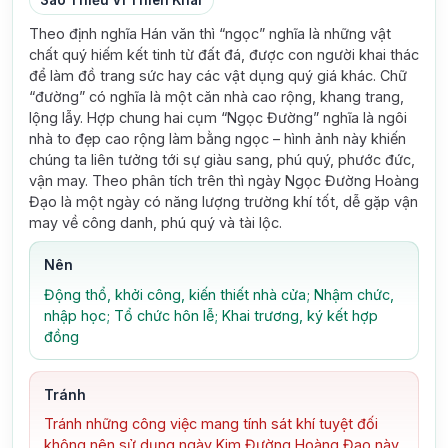
Sao Thiếu Vi Thiên Khai
Theo định nghĩa Hán văn thì “ngọc” nghĩa là những vật
chất quý hiếm kết tinh từ đất đá, được con người khai thác
để làm đồ trang sức hay các vật dụng quý giá khác. Chữ
“đường” có nghĩa là một căn nhà cao rộng, khang trang,
lộng lẫy. Hợp chung hai cụm “Ngọc Đường” nghĩa là ngôi
nhà to đẹp cao rộng làm bằng ngọc – hình ảnh này khiến
chúng ta liên tưởng tới sự giàu sang, phú quý, phước đức,
vận may. Theo phân tích trên thì ngày Ngọc Đường Hoàng
Đạo là một ngày có năng lượng trường khí tốt, dễ gặp vận
may về công danh, phú quý và tài lộc.
Nên
Động thổ, khởi công, kiến thiết nhà cửa; Nhậm chức,
nhập học; Tổ chức hôn lễ; Khai trương, ký kết hợp
đồng
Tránh
Tránh những công việc mang tính sát khí tuyệt đối
không nên sử dụng ngày Kim Đường Hoàng Đạo này