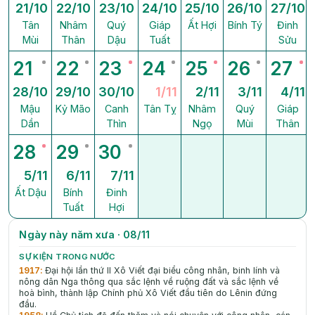
21/10
22/10
23/10
24/10
25/10
26/10
27/10
Tân
Nhâm
Quý
Giáp
Ất Hợi
Bính Tý
Đinh
Mùi
Thân
Dậu
Tuất
Sửu
21
22
23
24
25
26
27
28/10
29/10
30/10
1/11
2/11
3/11
4/11
Mậu
Kỷ Mão
Canh
Tân Tỵ
Nhâm
Quý
Giáp
Dần
Thìn
Ngọ
Mùi
Thân
28
29
30
5/11
6/11
7/11
Ất Dậu
Bính
Đinh
Tuất
Hợi
Ngày này năm xưa · 08/11
SỰ KIỆN TRONG NƯỚC
1917
:
Đại hội lần thứ II Xô Viết đại biểu công nhân, binh lính và
nông dân Nga thông qua sắc lệnh về ruộng đất và sắc lệnh về
hoà bình, thành lập Chính phủ Xô Viết đầu tiên do Lênin đứng
đầu.