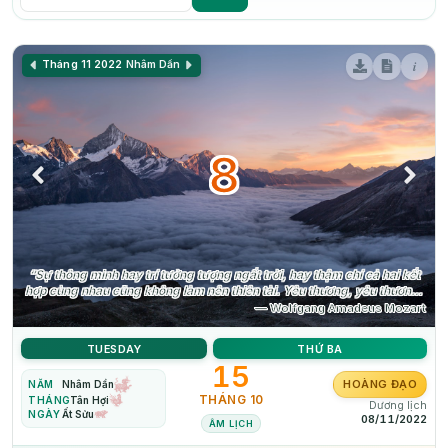
i
Tháng 11 2022
Nhâm Dần
8
“Sự thông minh hay trí tưởng tượng ngất trời, hay thậm chí cả hai kết
hợp cùng nhau cũng không làm nên thiên tài. Yêu thương, yêu thương,
yêu thương, đó là linh hồn của một thiên tài.”
— Wolfgang Amadeus Mozart
TUESDAY
THỨ BA
15
HOÀNG ĐẠO
NĂM
Nhâm Dần
THÁNG 10
THÁNG
Tân Hợi
Dương lịch
NGÀY
Ất Sửu
08/11/2022
ÂM LỊCH