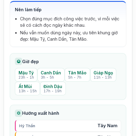
Nên làm tiếp
Chọn đúng mục đích công việc trước, vì mỗi việc
sẽ có cách đọc ngày khác nhau.
Nếu vẫn muốn dùng ngày này, ưu tiên khung giờ
đẹp: Mậu Tý, Canh Dần, Tân Mão.
Giờ đẹp
Mậu Tý
Canh Dần
Tân Mão
Giáp Ngọ
23h - 1h
3h - 5h
5h - 7h
11h - 13h
Ất Mùi
Đinh Dậu
13h - 15h
17h - 19h
Hướng xuất hành
Tây Nam
Hỷ Thần