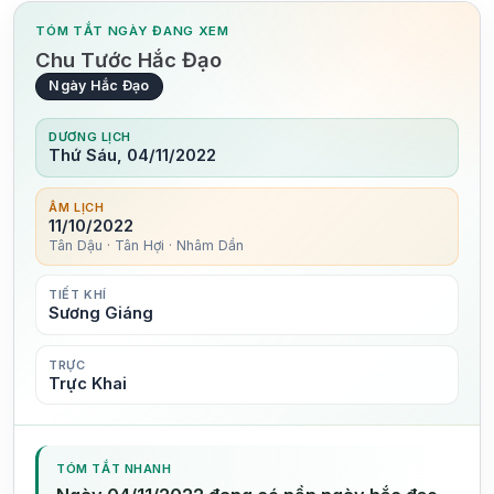
TÓM TẮT NGÀY ĐANG XEM
Chu Tước Hắc Đạo
Ngày Hắc Đạo
DƯƠNG LỊCH
Thứ Sáu, 04/11/2022
ÂM LỊCH
11/10/2022
Tân Dậu · Tân Hợi · Nhâm Dần
TIẾT KHÍ
Sương Giáng
TRỰC
Trực Khai
TÓM TẮT NHANH