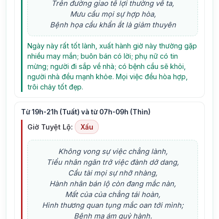
Trên đường giao tế lợi thường về ta,
Mưu cầu mọi sự hợp hòa,
Bệnh họa cầu khẩn ắt là giảm thuyên
Ngày này rất tốt lành, xuất hành giờ này thường gặp
nhiều may mắn; buôn bán có lời; phụ nữ có tin
mừng; người đi sắp về nhà; có bệnh cầu sẽ khỏi,
người nhà đều mạnh khỏe. Mọi việc đều hòa hợp,
trôi chảy tốt đẹp.
Từ 19h-21h (Tuất) và từ 07h-09h (Thìn)
Giờ Tuyệt Lộ:
Xấu
Không vong sự việc chẳng lành,
Tiểu nhân ngăn trở việc đành dở dang,
Cầu tài mọi sự nhỡ nhàng,
Hành nhân bán lộ còn đang mắc nàn,
Mất của của chẳng tái hoàn,
Hình thương quan tụng mắc oan tới mình;
Bệnh ma ám quỷ hành.