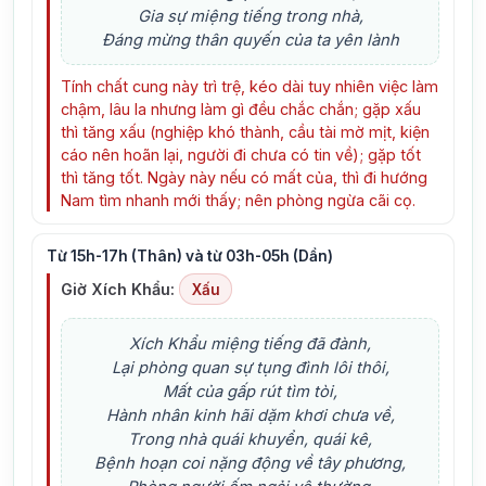
Gia sự miệng tiếng trong nhà,
Đáng mừng thân quyến của ta yên lành
Tính chất cung này trì trệ, kéo dài tuy nhiên việc làm
chậm, lâu la nhưng làm gì đều chắc chắn; gặp xấu
thì tăng xấu (nghiệp khó thành, cầu tài mờ mịt, kiện
cáo nên hoãn lại, người đi chưa có tin về); gặp tốt
thì tăng tốt. Ngày này nếu có mất của, thì đi hướng
Nam tìm nhanh mới thấy; nên phòng ngừa cãi cọ.
Từ 15h-17h (Thân) và từ 03h-05h (Dần)
Giờ Xích Khẩu:
Xấu
Xích Khẩu miệng tiếng đã đành,
Lại phòng quan sự tụng đình lôi thôi,
Mất của gấp rút tìm tòi,
Hành nhân kinh hãi dặm khơi chưa về,
Trong nhà quái khuyển, quái kê,
Bệnh hoạn coi nặng động về tây phương,