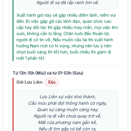
Người đi xa đã rấp ranh tìm về.
Xuất hành giờ này sẽ gặp nhiều điềm lành, niềm vui
đến. Đi việc gặp gỡ các lãnh đạo, quan chức cao
cấp hay đối tác thì gặp nhiều may mắn, mọi việc êm
xuôi, không cần lo lắng. Chăn nuôi đều thuận lợi,
người đi có tin về., Nếu muốn cầu tài thì xuất hành
hướng Nam mới có hi vọng, nhưng nên lưu ý nên
chọn buổi sáng thì tốt hơn, buổi chiều thì giảm đi
mất 1 phần tốt.
Từ 13h-15h (Mùi) và từ 01-03h (Sửu)
Giờ Lưu Liên:
Xấu
Lưu Liên sự việc khó thành,
Cầu mưu phải đợi thông hanh có ngày,
Quan sự càng muộn càng hay,
Người ra đi vẫn chưa quay trở về,
Mất của phương nam gần kề,
Nếu đi tìm gấp có bề còn ra,