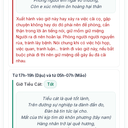
Phòng người ếm ngải vô thường,
Còn e xúc nhiệm ôn hoàng hại thân
Xuất hành vào giờ này hay xảy ra việc cãi cọ, gặp
chuyện không hay do đó phải nên đề phòng, cẩn
thận trong lời ăn tiếng nói, giữ mồm giữ miệng.
Người ra đi nên hoãn lại. Phòng người người nguyền
rủa, tránh lây bệnh. Nói chung khi có việc hội họp,
việc quan, tranh luận… tránh đi vào giờ này, nếu bắt
buộc phải đi thì nên giữ miệng dễ gây ẩu đả cãi
nhau.
Từ 17h-19h (Dậu) và từ 05h-07h (Mão)
Giờ Tiểu Cát:
Tốt
Tiểu cát là quẻ tốt lành,
Trên đường sự nghiệp ta đành đắn đo,
Đàn bà tin tức lại cho.
Mất của thì kịp tìm dò khôn phương (tây nam)
Hàng nhân trở lại quê hương,