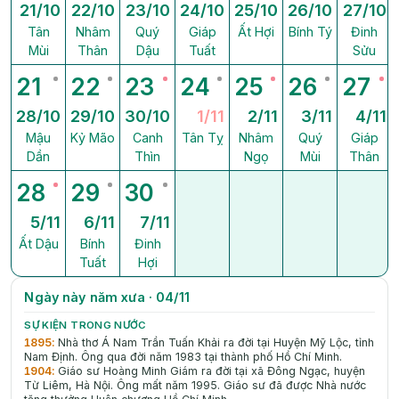
21/10
22/10
23/10
24/10
25/10
26/10
27/10
Tân
Nhâm
Quý
Giáp
Ất Hợi
Bính Tý
Đinh
Mùi
Thân
Dậu
Tuất
Sửu
21
22
23
24
25
26
27
28/10
29/10
30/10
1/11
2/11
3/11
4/11
Mậu
Kỷ Mão
Canh
Tân Tỵ
Nhâm
Quý
Giáp
Dần
Thìn
Ngọ
Mùi
Thân
28
29
30
5/11
6/11
7/11
Ất Dậu
Bính
Đinh
Tuất
Hợi
Ngày này năm xưa · 04/11
SỰ KIỆN TRONG NƯỚC
1895
:
Nhà thơ Á Nam Trần Tuấn Khải ra đời tại Huyện Mỹ Lộc, tỉnh
Nam Định. Ông qua đời nǎm 1983 tại thành phố Hồ Chí Minh.
1904
:
Giáo sư Hoàng Minh Giám ra đời tại xã Đông Ngạc, huyện
Từ Liêm, Hà Nội. Ông mất nǎm 1995. Giáo sư đã được Nhà nước