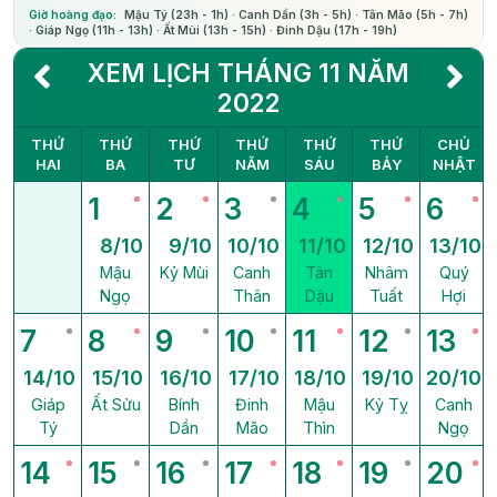
Giờ hoàng đạo:
Mậu Tý (23h - 1h) · Canh Dần (3h - 5h) · Tân Mão (5h - 7h)
· Giáp Ngọ (11h - 13h) · Ất Mùi (13h - 15h) · Đinh Dậu (17h - 19h)
XEM LỊCH THÁNG 11 NĂM
2022
THỨ
THỨ
THỨ
THỨ
THỨ
THỨ
CHỦ
HAI
BA
TƯ
NĂM
SÁU
BẢY
NHẬT
1
2
3
4
5
6
8/10
9/10
10/10
11/10
12/10
13/10
Mậu
Kỷ Mùi
Canh
Tân
Nhâm
Quý
Ngọ
Thân
Dậu
Tuất
Hợi
7
8
9
10
11
12
13
14/10
15/10
16/10
17/10
18/10
19/10
20/10
Giáp
Ất Sửu
Bính
Đinh
Mậu
Kỷ Tỵ
Canh
Tý
Dần
Mão
Thìn
Ngọ
14
15
16
17
18
19
20