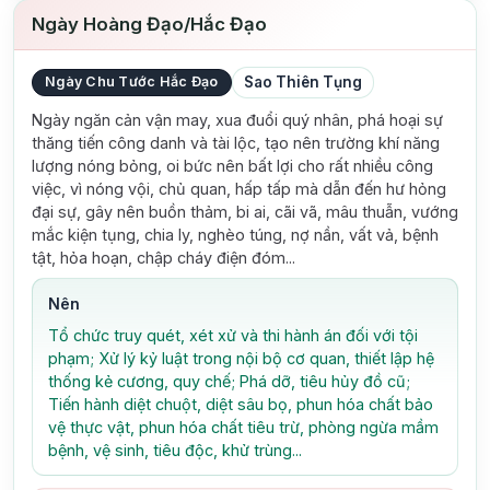
Ngày Hoàng Đạo/Hắc Đạo
Ngày Chu Tước Hắc Đạo
Sao Thiên Tụng
Ngày ngăn cản vận may, xua đuổi quý nhân, phá hoại sự
thăng tiến công danh và tài lộc, tạo nên trường khí năng
lượng nóng bỏng, oi bức nên bất lợi cho rất nhiều công
việc, vì nóng vội, chủ quan, hấp tấp mà dẫn đến hư hỏng
đại sự, gây nên buồn thảm, bi ai, cãi vã, mâu thuẫn, vướng
mắc kiện tụng, chia ly, nghèo túng, nợ nần, vất vả, bệnh
tật, hỏa hoạn, chập cháy điện đóm...
Nên
Tổ chức truy quét, xét xử và thi hành án đối với tội
phạm; Xử lý kỷ luật trong nội bộ cơ quan, thiết lập hệ
thống kẻ cương, quy chế; Phá dỡ, tiêu hủy đồ cũ;
Tiến hành diệt chuột, diệt sâu bọ, phun hóa chất bảo
vệ thực vật, phun hóa chất tiêu trừ, phòng ngừa mầm
bệnh, vệ sinh, tiêu độc, khử trùng...