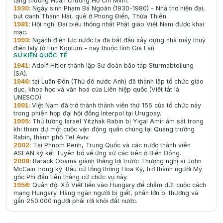
tặng thưởng Huân chương Hồ Chí Minh.
1930
:
Ngày sinh Phạm Bá Ngoãn (1930-1980) - Nhà thơ hiện đại,
bút danh Thanh Hải, quê ở Phong Điền, Thừa Thiên.
1981
:
Hội nghị Đại biểu thống nhất Phật giáo Việt Nam được khai
mạc.
1993
:
Ngành điện lực nước ta đã bắt đầu xây dựng nhà máy thuỷ
điện Ialy (ở tỉnh Kontum - nay thuộc tỉnh Gia Lai).
SỰ KIỆN QUỐC TẾ
1941
:
Adolf Hitler thành lập Sư đoàn bão táp Sturmabteilung
(SA).
1946
:
tại Luân Đôn (Thủ đô nước Anh) đã thành lập tổ chức giáo
dục, khoa học và vǎn hoá của Liên hiệp quốc (Viết tắt là
UNESCO).
1991
:
Việt Nam đã trở thành thành viên thứ 156 của tổ chức này
trong phiên họp đại hội đồng Interpol tại Urugoay.
1995
:
Thủ tướng Israel Yitzhak Rabin bị Yigal Amir ám sát trong
khi tham dự một cuộc vận động quần chúng tại Quảng trường
Rabin, thành phố Tel Aviv.
2002
:
Tại Phnom Penh, Trung Quốc và các nước thành viên
ASEAN ký kết Tuyên bố về ứng xử các bên ở Biển Đông.
2008
:
Barack Obama giành thắng lợi trước Thượng nghị sĩ John
McCain trong kỳ 'Bầu cử tổng thống Hoa Kỳ, trở thành người Mỹ
gốc Phi đầu tiên thắng cử chức vụ này.
1956
:
Quân đội Xô Viết tiến vào Hungary để chấm dứt cuộc cách
mạng Hungary. Hàng ngàn người bị giết, phần lớn bị thương và
gần 250.000 người phải rời khỏi đất nước.