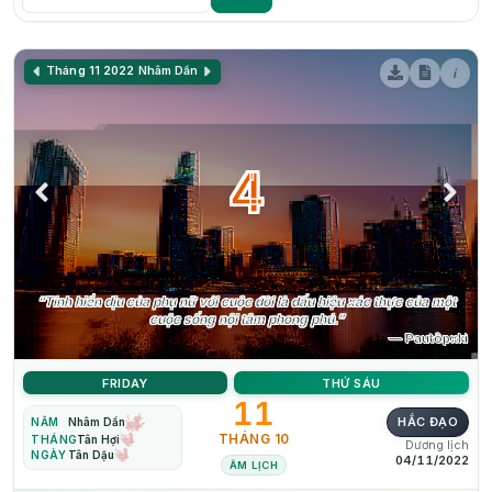
i
Tháng 11 2022
Nhâm Dần
4
“Tính hiền dịu của phụ nữ với cuộc đời là dấu hiệu xác thực của một
cuộc sống nội tâm phong phú.”
— Pautôpxki
FRIDAY
THỨ SÁU
11
HẮC ĐẠO
NĂM
Nhâm Dần
THÁNG 10
THÁNG
Tân Hợi
Dương lịch
NGÀY
Tân Dậu
04/11/2022
ÂM LỊCH