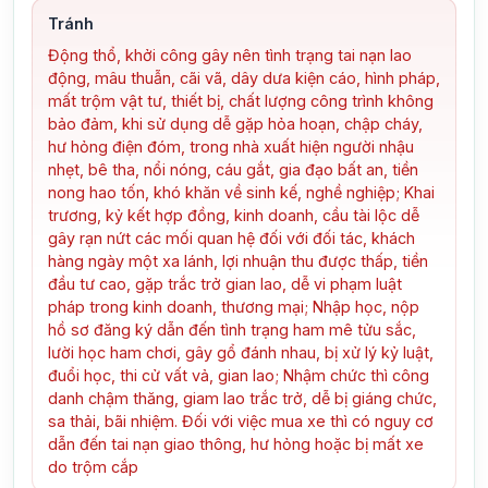
Tránh
Động thổ, khởi công gây nên tình trạng tai nạn lao
động, mâu thuẫn, cãi vã, dây dưa kiện cáo, hình pháp,
mất trộm vật tư, thiết bị, chất lượng công trình không
bảo đảm, khi sử dụng dễ gặp hỏa hoạn, chập cháy,
hư hỏng điện đóm, trong nhà xuất hiện người nhậu
nhẹt, bê tha, nổi nóng, cáu gắt, gia đạo bất an, tiền
nong hao tốn, khó khăn về sinh kế, nghề nghiệp; Khai
trương, kỷ kết hợp đồng, kinh doanh, cầu tài lộc dễ
gây rạn nứt các mối quan hệ đối với đối tác, khách
hàng ngày một xa lánh, lợi nhuận thu được thấp, tiền
đầu tư cao, gặp trắc trở gian lao, dễ vi phạm luật
pháp trong kinh doanh, thương mại; Nhập học, nộp
hồ sơ đăng ký dẫn đến tình trạng ham mê tửu sắc,
lười học ham chơi, gây gổ đánh nhau, bị xử lý kỷ luật,
đuổi học, thi cử vất vả, gian lao; Nhậm chức thì công
danh chậm thăng, giam lao trắc trở, dễ bị giáng chức,
sa thải, bãi nhiệm. Đối với việc mua xe thì có nguy cơ
dẫn đến tai nạn giao thông, hư hỏng hoặc bị mất xe
do trộm cắp