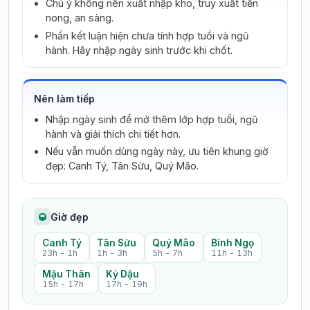
Chú ý không nên xuất nhập kho, truy xuất tiền
nong, an sàng.
Phần kết luận hiện chưa tính hợp tuổi và ngũ
hành. Hãy nhập ngày sinh trước khi chốt.
Nên làm tiếp
Nhập ngày sinh để mở thêm lớp hợp tuổi, ngũ
hành và giải thích chi tiết hơn.
Nếu vẫn muốn dùng ngày này, ưu tiên khung giờ
đẹp: Canh Tý, Tân Sửu, Quý Mão.
Giờ đẹp
Canh Tý
Tân Sửu
Quý Mão
Bính Ngọ
23h - 1h
1h - 3h
5h - 7h
11h - 13h
Mậu Thân
Kỷ Dậu
15h - 17h
17h - 19h