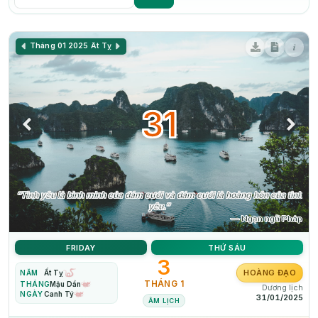
i
Tháng 01 2025
Ất Tỵ
31
“Tình yêu là bình minh của đám cưới và đám cưới là hoàng hôn của tình
yêu.”
— Ngạn ngữ Pháp
FRIDAY
THỨ SÁU
3
HOÀNG ĐẠO
NĂM
Ất Tỵ
THÁNG 1
THÁNG
Mậu Dần
Dương lịch
NGÀY
Canh Tý
31/01/2025
ÂM LỊCH