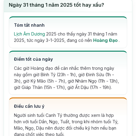
Ngày 31 tháng 1 năm 2025 tốt hay xấu?
Tóm tắt nhanh
Lịch Âm Dương
2025 cho thấy ngày 31 tháng 1 năm
2025, tức ngày 3-1-2025, đang có nền
Hoàng Đạo
.
Điểm tốt của ngày
Các giờ Hoàng đạo để cân nhắc thêm trong ngày
này gồm giờ Bính Tý (23h - 1h), giờ Đinh Sửu (1h -
3h), giờ Kỷ Mão (5h - 7h), giờ Nhâm Ngọ (11h - 13h),
giờ Giáp Thân (15h - 17h), giờ Ất Dậu (17h - 19h).
Điều cần lưu ý
Người sinh tuổi Canh Tý thường được xem là hợp
hơn với tuổi Dần, Ngọ, Tuất, trong khi nhóm tuổi Tý,
Mão, Ngọ, Dậu nên được đối chiếu kỹ hơn nếu bạn
đang chốt việc theo tuổi.