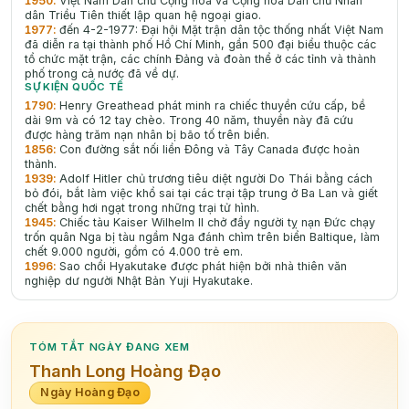
1950
:
Việt Nam Dân chủ Cộng hoà và Cộng hoà Dân chủ Nhân
dân Triều Tiên thiết lập quan hệ ngoại giao.
1977
:
đến 4-2-1977: Đại hội Mặt trận dân tộc thống nhất Việt Nam
đã diễn ra tại thành phố Hồ Chí Minh, gần 500 đại biểu thuộc các
tổ chức mặt trận, các chính Đảng và đoàn thể ở các tỉnh và thành
phố trong cả nước đã về dự.
SỰ KIỆN QUỐC TẾ
1790
:
Henry Greathead phát minh ra chiếc thuyền cứu cấp, bề
dài 9m và có 12 tay chèo. Trong 40 năm, thuyền này đã cứu
được hàng trăm nạn nhân bị bão tố trên biển.
1856
:
Con đường sắt nối liền Đông và Tây Canada được hoàn
thành.
1939
:
Adolf Hitler chủ trương tiêu diệt người Do Thái bằng cách
bỏ đói, bắt làm việc khổ sai tại các trại tập trung ở Ba Lan và giết
chết bằng hơi ngạt trong những trại tử hình.
1945
:
Chiếc tàu Kaiser Wilhelm II chở đầy người tỵ nạn Đức chạy
trốn quân Nga bị tàu ngầm Nga đánh chìm trên biển Baltique, làm
chết 9.000 người, gồm có 4.000 trẻ em.
1996
:
Sao chổi Hyakutake được phát hiện bởi nhà thiên văn
nghiệp dư người Nhật Bản Yuji Hyakutake.
TÓM TẮT NGÀY ĐANG XEM
Thanh Long Hoàng Đạo
Ngày Hoàng Đạo