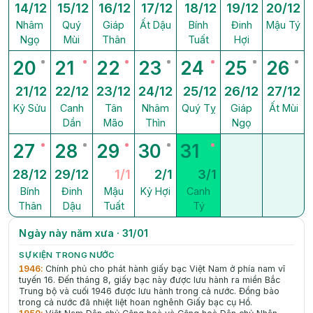
14/12
15/12
16/12
17/12
18/12
19/12
20/12
Nhâm
Quý
Giáp
Ất Dậu
Bính
Đinh
Mậu Tý
Ngọ
Mùi
Thân
Tuất
Hợi
20
21
22
23
24
25
26
21/12
22/12
23/12
24/12
25/12
26/12
27/12
Kỷ Sửu
Canh
Tân
Nhâm
Quý Tỵ
Giáp
Ất Mùi
Dần
Mão
Thìn
Ngọ
27
28
29
30
31
28/12
29/12
1/1
2/1
3/1
Bính
Đinh
Mậu
Kỷ Hợi
Canh
Thân
Dậu
Tuất
Tý
Ngày này năm xưa · 31/01
SỰ KIỆN TRONG NƯỚC
1946
:
Chính phủ cho phát hành giấy bạc Việt Nam ở phía nam vĩ
tuyến 16. Đến tháng 8, giấy bạc này được lưu hành ra miền Bắc
Trung bộ và cuối 1946 được lưu hành trong cả nước. Đồng bào
trong cả nước đã nhiệt liệt hoan nghênh Giấy bạc cụ Hồ.