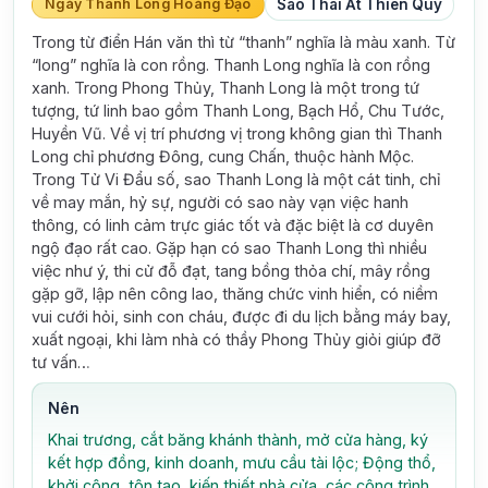
Ngày Thanh Long Hoàng Đạo
Sao Thái Ất Thiên Quý
Trong từ điển Hán văn thì từ “thanh” nghĩa là màu xanh. Từ
“long” nghĩa là con rồng. Thanh Long nghĩa là con rồng
xanh. Trong Phong Thủy, Thanh Long là một trong tứ
tượng, tứ linh bao gồm Thanh Long, Bạch Hổ, Chu Tước,
Huyền Vũ. Về vị trí phương vị trong không gian thì Thanh
Long chỉ phương Đông, cung Chấn, thuộc hành Mộc.
Trong Tử Vi Đẩu số, sao Thanh Long là một cát tinh, chỉ
về may mắn, hỷ sự, người có sao này vạn việc hanh
thông, có linh cảm trực giác tốt và đặc biệt là cơ duyên
ngộ đạo rất cao. Gặp hạn có sao Thanh Long thì nhiều
việc như ý, thi cử đỗ đạt, tang bồng thỏa chí, mây rồng
gặp gỡ, lập nên công lao, thăng chức vinh hiển, có niềm
vui cưới hỏi, sinh con cháu, được đi du lịch bằng máy bay,
xuất ngoại, khi làm nhà có thầy Phong Thủy giỏi giúp đỡ
tư vấn…
Nên
Khai trương, cắt băng khánh thành, mở cửa hàng, ký
kết hợp đồng, kinh doanh, mưu cầu tài lộc; Động thổ,
khởi công, tôn tạo, kiến thiết nhà cửa, các công trình