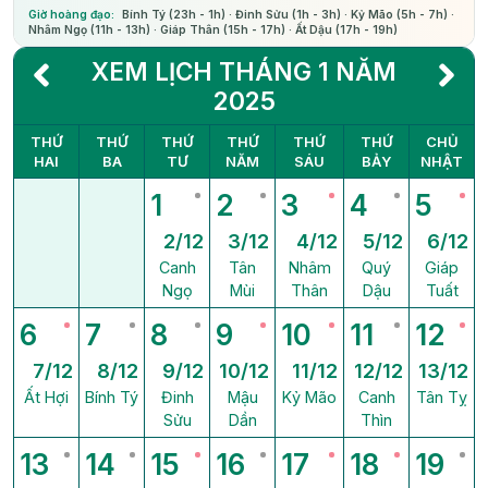
Giờ hoàng đạo:
Bính Tý (23h - 1h) · Đinh Sửu (1h - 3h) · Kỷ Mão (5h - 7h) ·
Nhâm Ngọ (11h - 13h) · Giáp Thân (15h - 17h) · Ất Dậu (17h - 19h)
XEM LỊCH THÁNG 1 NĂM
2025
THỨ
THỨ
THỨ
THỨ
THỨ
THỨ
CHỦ
HAI
BA
TƯ
NĂM
SÁU
BẢY
NHẬT
1
2
3
4
5
2/12
3/12
4/12
5/12
6/12
Canh
Tân
Nhâm
Quý
Giáp
Ngọ
Mùi
Thân
Dậu
Tuất
6
7
8
9
10
11
12
7/12
8/12
9/12
10/12
11/12
12/12
13/12
Ất Hợi
Bính Tý
Đinh
Mậu
Kỷ Mão
Canh
Tân Tỵ
Sửu
Dần
Thìn
13
14
15
16
17
18
19