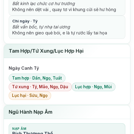
Bất kinh lạc chức cơ hư trướng
Không nên dệt vải , quay tơ vì khung cửi sẽ hư hỏng
Chi ngày · Tý
Bất vấn bốc, tự nhạ tai ương
Không nên gieo quẻ bói, e là tự rước lấy tai họa
Tam Hợp/Tứ Xung/Lục Hợp Hại
Ngày Canh Tý
Tam hợp · Dần, Ngọ, Tuất
Tứ xung · Tý, Mão, Ngọ, Dậu
Lục hợp · Ngọ, Mùi
Lục hại · Sửu, Ngọ
Ngũ Hành Nạp Âm
NẠP ÂM
Bích Thượnng Thổ