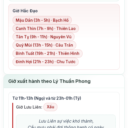
Giờ Hắc Đạo
Mậu Dần (3h - 5h) · Bạch Hổ
Canh Thìn (7h - 9h) · Thiên Lao
Tân Tỵ (9h - 11h) · Nguyên Vũ
Quý Mùi (13h - 15h) · Câu Trần
Bính Tuất (19h - 21h) · Thiên Hình
Đinh Hợi (21h - 23h) · Chu Tước
Giờ xuất hành theo Lý Thuần Phong
Từ 11h-13h (Ngọ) và từ 23h-01h (Tý)
Giờ Lưu Liên:
Xấu
Lưu Liên sự việc khó thành,
Cầu mưu phải đợi thông hanh có ngày,