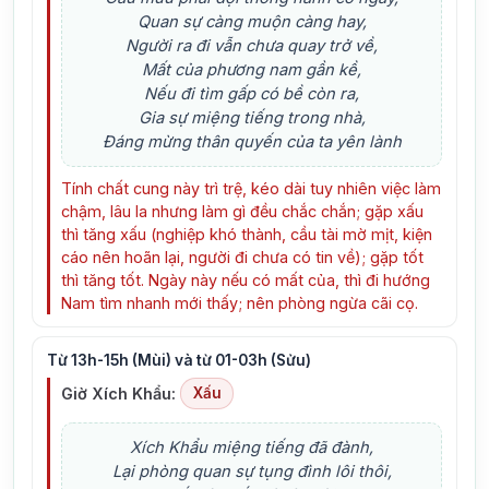
Quan sự càng muộn càng hay,
Người ra đi vẫn chưa quay trở về,
Mất của phương nam gần kề,
Nếu đi tìm gấp có bề còn ra,
Gia sự miệng tiếng trong nhà,
Đáng mừng thân quyến của ta yên lành
Tính chất cung này trì trệ, kéo dài tuy nhiên việc làm
chậm, lâu la nhưng làm gì đều chắc chắn; gặp xấu
thì tăng xấu (nghiệp khó thành, cầu tài mờ mịt, kiện
cáo nên hoãn lại, người đi chưa có tin về); gặp tốt
thì tăng tốt. Ngày này nếu có mất của, thì đi hướng
Nam tìm nhanh mới thấy; nên phòng ngừa cãi cọ.
Từ 13h-15h (Mùi) và từ 01-03h (Sửu)
Giờ Xích Khẩu:
Xấu
Xích Khẩu miệng tiếng đã đành,
Lại phòng quan sự tụng đình lôi thôi,