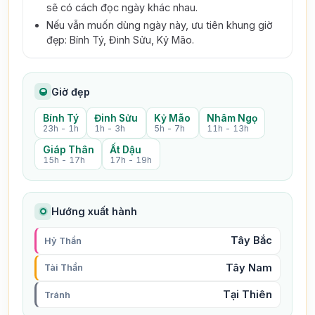
sẽ có cách đọc ngày khác nhau.
Nếu vẫn muốn dùng ngày này, ưu tiên khung giờ
đẹp: Bính Tý, Đinh Sửu, Kỷ Mão.
Giờ đẹp
Bính Tý
Đinh Sửu
Kỷ Mão
Nhâm Ngọ
23h - 1h
1h - 3h
5h - 7h
11h - 13h
Giáp Thân
Ất Dậu
15h - 17h
17h - 19h
Hướng xuất hành
Tây Bắc
Hỷ Thần
Tây Nam
Tài Thần
Tại Thiên
Tránh