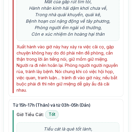
Mất của gấp rút tìm tòi,
Hành nhân kinh hãi dặm khơi chưa về,
Trong nhà quái khuyển, quái kê,
Bệnh hoạn coi nặng động về tây phương,
Phòng người ếm ngải vô thường,
Còn e xúc nhiệm ôn hoàng hại thân
Xuất hành vào giờ này hay xảy ra việc cãi cọ, gặp
chuyện không hay do đó phải nên đề phòng, cẩn
thận trong lời ăn tiếng nói, giữ mồm giữ miệng.
Người ra đi nên hoãn lại. Phòng người người nguyền
rủa, tránh lây bệnh. Nói chung khi có việc hội họp,
việc quan, tranh luận… tránh đi vào giờ này, nếu bắt
buộc phải đi thì nên giữ miệng dễ gây ẩu đả cãi
nhau.
Từ 15h-17h (Thân) và từ 03h-05h (Dần)
Giờ Tiểu Cát:
Tốt
Tiểu cát là quẻ tốt lành,