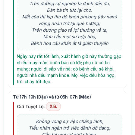
Trên đường sự nghiệp ta đành đắn đo,
Đàn bà tin tức lại cho.
Mất của thì kịp tìm dò khôn phương (tây nam)
Hàng nhân trở lại quê hương,
Trên đường giao tế lợi thường về ta,
Mưu cầu mọi sự hợp hòa,
Bệnh họa cầu khẩn ắt là giảm thuyên
Ngày này rất tốt lành, xuất hành giờ này thường gặp
nhiều may mắn; buôn bán có lời; phụ nữ có tin
mừng; người đi sắp về nhà; có bệnh cầu sẽ khỏi,
người nhà đều mạnh khỏe. Mọi việc đều hòa hợp,
trôi chảy tốt đẹp.
Từ 17h-19h (Dậu) và từ 05h-07h (Mão)
Giờ Tuyệt Lộ:
Xấu
Không vong sự việc chẳng lành,
Tiểu nhân ngăn trở việc đành dở dang,
Cầu tài mọi sự nhỡ nhàng,