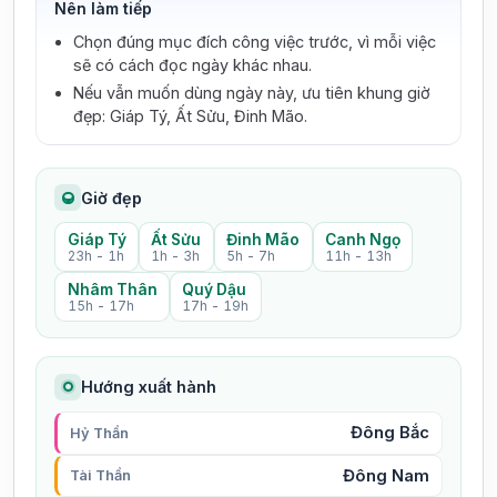
Nên làm tiếp
Chọn đúng mục đích công việc trước, vì mỗi việc
sẽ có cách đọc ngày khác nhau.
Nếu vẫn muốn dùng ngày này, ưu tiên khung giờ
đẹp: Giáp Tý, Ất Sửu, Đinh Mão.
Giờ đẹp
Giáp Tý
Ất Sửu
Đinh Mão
Canh Ngọ
23h - 1h
1h - 3h
5h - 7h
11h - 13h
Nhâm Thân
Quý Dậu
15h - 17h
17h - 19h
Hướng xuất hành
Đông Bắc
Hỷ Thần
Đông Nam
Tài Thần