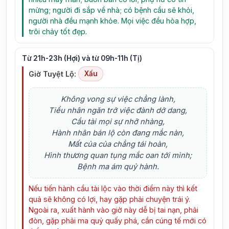
mừng; người đi sắp về nhà; có bệnh cầu sẽ khỏi,
người nhà đều mạnh khỏe. Mọi việc đều hòa hợp,
trôi chảy tốt đẹp.
Từ 21h-23h (Hợi) và từ 09h-11h (Tị)
Giờ Tuyệt Lộ:
Xấu
Không vong sự việc chẳng lành,
Tiểu nhân ngăn trở việc đành dở dang,
Cầu tài mọi sự nhỡ nhàng,
Hành nhân bán lộ còn đang mắc nàn,
Mất của của chẳng tái hoàn,
Hình thương quan tụng mắc oan tới mình;
Bệnh ma ám quỷ hành.
Nếu tiến hành cầu tài lộc vào thời điểm này thì kết
quả sẽ không có lợi, hay gặp phải chuyện trái ý.
Ngoài ra, xuất hành vào giờ này dễ bị tai nạn, phải
đòn, gặp phải ma quỷ quấy phá, cần cúng tế mới có