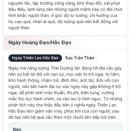
nguyên tắc, lập trường vững vàng, khó thay đổi, sát phạt
tiêu điều, lạnh lùng nên những người mệnh này có đôi chút
hình khắc người thân, ở góc độ tư tưởng, chí hướng của
họ cao quá, nhân ái quá, độ lượng quá nên bất đồng với
người thân.
Ngày Hoàng Đạo/Hắc Đạo
Ngày Thiên Lao Hắc Đạo
Sao Trấn Thần
Ngày mà năng lượng Thái Dương tác động tới địa cầu gây
nên sự bất lợi đối với vạn sự, mọi việc bị trở ngại, tù hãm,
khó hanh thông, chậm trễ, đình đốn, ách tắc. Đối với con
người, nếu tiến hành đại sự vào ngày này gặp không ít trở
ngại, dễ phát sinh mâu thuẫn, thị phi, kiện tụng, vướng
mắc thủ tục hành chính, sa vào lao lý hình ngục. Từ những
phân tích này cho thấy đầu tiên ý nghĩa ngày Thiên Lao
Hắc Đạo làm giảm vận may, phúc khí của con người, sau
đó tạo nên hệ quả xấu theo một chuỗi liên tiếp nói trên
Nên