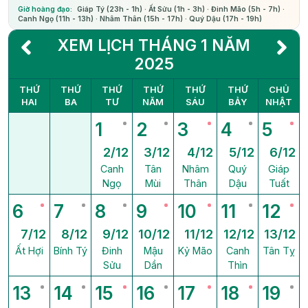
Giờ hoàng đạo:
Giáp Tý (23h - 1h) · Ất Sửu (1h - 3h) · Đinh Mão (5h - 7h) ·
Canh Ngọ (11h - 13h) · Nhâm Thân (15h - 17h) · Quý Dậu (17h - 19h)
XEM LỊCH THÁNG 1 NĂM
2025
THỨ
THỨ
THỨ
THỨ
THỨ
THỨ
CHỦ
HAI
BA
TƯ
NĂM
SÁU
BẢY
NHẬT
1
2
3
4
5
2/12
3/12
4/12
5/12
6/12
Canh
Tân
Nhâm
Quý
Giáp
Ngọ
Mùi
Thân
Dậu
Tuất
6
7
8
9
10
11
12
7/12
8/12
9/12
10/12
11/12
12/12
13/12
Ất Hợi
Bính Tý
Đinh
Mậu
Kỷ Mão
Canh
Tân Tỵ
Sửu
Dần
Thìn
13
14
15
16
17
18
19