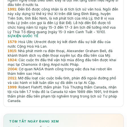
ngành nghệ thuật biểu diễn. Đây là đợt xét tặng danh hiệu Nghệ sĩ
đầu tiên ở nước ta.
1991
:
Đền Đô được công nhận là di tích lịch sử vǎn hoá. Ngôi đền
này xây dựng từ thế kỷ thứ XI trên đất làng Đình Bảng, huyện
Tiên Sơn, tỉnh Bắc Ninh, là nơi phát tích của nhà Lý, thờ 8 vị vua
triều Lý (nên còn gọi là đền Lý Bát Đế). Lễ hội đền Đô được tổ
chức hàng nǎm từ ngày 15-3 đến 17-3 âm lịch để tưởng nhớ vua
Lý Thái Tổ đǎng quang (ngày 15-3 nǎm Canh Tuất - 1010).
SỰ KIỆN QUỐC TẾ
1579
:
Hoà Ước Utrecht được ký kết đánh đấu sự bắt đầu của
nước Cộng Hoà Hà Lan.
1915
:
Nhà phát minh ra điện thoại, Alexander Graham Bell, đã
khánh thành dịch vụ điện thoại xuyên lục địa đầu tiên của Mỹ.
1924
:
Các cuộc thi đấu thế vận hội mùa đông đầu tiên được khai
mạc tại Chamonix ở rặng Anpơ nước Pháp.
2004
:
Cơ quan NASA thành công trong việc đưa hai robot lên
thám hiểm sao Hoả.
2011
:
Mở đầu loạt các cuộc biểu tình, phản đối ngoài đường phố
và các hành vi bất tuân dân sự đã diễn ra tại Ai Cập.
1999
:
Robert Flahiff, thẩm phán Toà Thượng thẩm Canada, nhận
tội rửa tiền 1.7 triệu đô la Canada từ năm 1989 đến 1991, trở thành
thẩm phán đầu tiên phạm tội nghiêm trọng trong lịch sử Tư pháp
Canada.
TÓM TẮT NGÀY ĐANG XEM