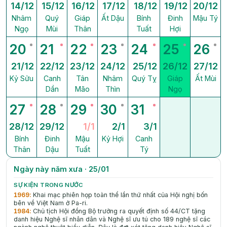
14/12
15/12
16/12
17/12
18/12
19/12
20/12
Nhâm
Quý
Giáp
Ất Dậu
Bính
Đinh
Mậu Tý
Ngọ
Mùi
Thân
Tuất
Hợi
20
21
22
23
24
25
26
21/12
22/12
23/12
24/12
25/12
26/12
27/12
Kỷ Sửu
Canh
Tân
Nhâm
Quý Tỵ
Giáp
Ất Mùi
Dần
Mão
Thìn
Ngọ
27
28
29
30
31
28/12
29/12
1/1
2/1
3/1
Bính
Đinh
Mậu
Kỷ Hợi
Canh
Thân
Dậu
Tuất
Tý
Ngày này năm xưa · 25/01
SỰ KIỆN TRONG NƯỚC
1969
:
Khai mạc phiên họp toàn thể lần thứ nhất của Hội nghị bốn
bên về Việt Nam ở Pa-ri.
1984
:
Chủ tịch Hội đồng Bộ trưởng ra quyết định số 44/CT tặng
danh hiệu Nghệ sĩ nhân dân và Nghệ sĩ ưu tú cho 189 nghệ sĩ các