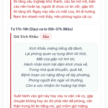
thì tăng xấu (nghiệp khó thành, cầu tài mờ mịt, kiện
cáo nên hoãn lại, người đi chưa có tin về); gặp tốt
thì tăng tốt. Ngày này nếu có mất của, thì đi hướng
Nam tìm nhanh mới thấy; nên phòng ngừa cãi cọ.
Từ 17h-19h (Dậu) và từ 05h-07h (Mão)
Giờ Xích Khẩu:
Xấu
Xích Khẩu miệng tiếng đã đành,
Lại phòng quan sự tụng đình lôi thôi,
Mất của gấp rút tìm tòi,
Hành nhân kinh hãi dặm khơi chưa về,
Trong nhà quái khuyển, quái kê,
Bệnh hoạn coi nặng động về tây phương,
Phòng người ếm ngải vô thường,
Còn e xúc nhiệm ôn hoàng hại thân
Xuất hành vào giờ này hay xảy ra việc cãi cọ, gặp
chuyện không hay do đó phải nên đề phòng, cẩn
thận trong lời ăn tiếng nói, giữ mồm giữ miệng.