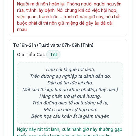
Người ra đi nên hoãn lại. Phòng người người nguyền
rủa, tránh lây bệnh. Nói chung khi có việc hội họp,
việc quan, tranh luận… tránh đi vào giờ này, nếu bắt
buộc phải đi thì nên giữ miệng dễ gây ẩu đả cãi
nhau.
Từ 19h-21h (Tuất) và từ 07h-09h (Thìn)
Giờ Tiểu Cát:
Tốt
Tiểu cát là quẻ tốt lành,
Trên đường sự nghiệp ta đành đắn đo,
Đàn bà tin tức lại cho.
Mất của thì kịp tìm dò khôn phương (tây nam)
Hàng nhân trở lại quê hương,
Trên đường giao tế lợi thường về ta,
Mưu cầu mọi sự hợp hòa,
Bệnh họa cầu khẩn ắt là giảm thuyên
Ngày này rất tốt lành, xuất hành giờ này thường gặp
nhiều may mắn; buôn bán có lời; phụ nữ có tin