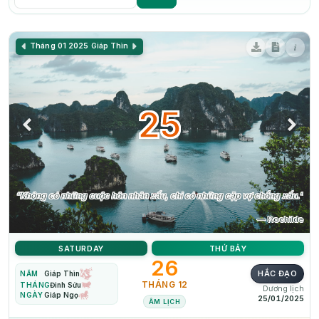
i
Tháng 01 2025
Giáp Thìn
25
“Không có những cuộc hôn nhân xấu, chỉ có những cặp vợ chồng xấu.”
— Rochilde
SATURDAY
THỨ BẢY
26
HẮC ĐẠO
NĂM
Giáp Thìn
THÁNG 12
THÁNG
Đinh Sửu
Dương lịch
NGÀY
Giáp Ngọ
25/01/2025
ÂM LỊCH