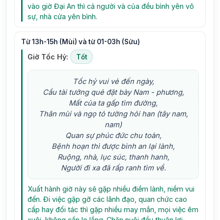
vào giờ Đại An thì cả người và của đều bình yên vô
sự, nhà cửa yên bình.
Từ 13h-15h (Mùi) và từ 01-03h (Sửu)
Giờ Tốc Hỷ:
Tốt
Tốc hỷ vui vẻ đến ngày,
Cầu tài tưởng quẻ đặt bày Nam - phương,
Mất của ta gấp tìm đường,
Thân mùi và ngọ tỏ tường hỏi han (tây nam,
nam)
Quan sự phúc đức chu toàn,
Bệnh hoạn thì được bình an lại lành,
Ruộng, nhà, lục súc, thanh hanh,
Người đi xa đã rấp ranh tìm về.
Xuất hành giờ này sẽ gặp nhiều điềm lành, niềm vui
đến. Đi việc gặp gỡ các lãnh đạo, quan chức cao
cấp hay đối tác thì gặp nhiều may mắn, mọi việc êm
xuôi, không cần lo lắng. Chăn nuôi đều thuận lợi,