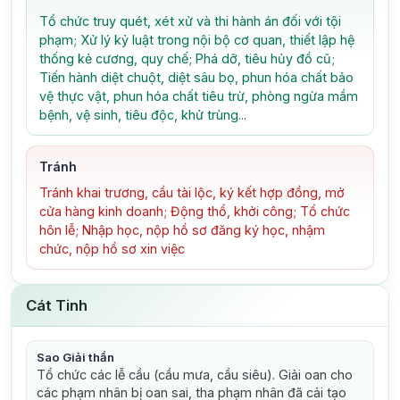
Tổ chức truy quét, xét xử và thi hành án đối với tội
phạm; Xử lý kỷ luật trong nội bộ cơ quan, thiết lập hệ
thống kẻ cương, quy chế; Phá dỡ, tiêu hủy đồ cũ;
Tiến hành diệt chuột, diệt sâu bọ, phun hóa chất bảo
vệ thực vật, phun hóa chất tiêu trừ, phòng ngừa mầm
bệnh, vệ sinh, tiêu độc, khử trùng...
Tránh
Tránh khai trương, cầu tài lộc, ký kết hợp đồng, mở
cửa hàng kinh doanh; Động thổ, khởi công; Tổ chức
hôn lễ; Nhập học, nộp hồ sơ đăng ký học, nhậm
chức, nộp hồ sơ xin việc
Cát Tinh
Sao Giải thần
Tổ chức các lễ cầu (cầu mưa, cầu siêu). Giải oan cho
các phạm nhân bị oan sai, tha phạm nhân đã cải tạo