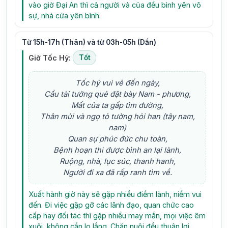
vào giờ Đại An thì cả người và của đều bình yên vô
sự, nhà cửa yên bình.
Từ 15h-17h (Thân) và từ 03h-05h (Dần)
Giờ Tốc Hỷ:
Tốt
Tốc hỷ vui vẻ đến ngày,
Cầu tài tưởng quẻ đặt bày Nam - phương,
Mất của ta gấp tìm đường,
Thân mùi và ngọ tỏ tường hỏi han (tây nam,
nam)
Quan sự phúc đức chu toàn,
Bệnh hoạn thì được bình an lại lành,
Ruộng, nhà, lục súc, thanh hanh,
Người đi xa đã rấp ranh tìm về.
Xuất hành giờ này sẽ gặp nhiều điềm lành, niềm vui
đến. Đi việc gặp gỡ các lãnh đạo, quan chức cao
cấp hay đối tác thì gặp nhiều may mắn, mọi việc êm
xuôi, không cần lo lắng. Chăn nuôi đều thuận lợi,