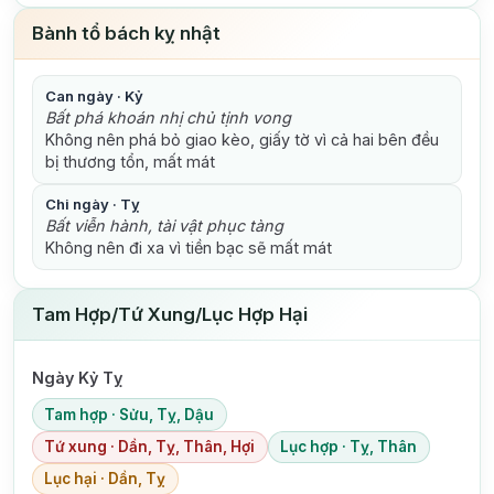
Bành tổ bách kỵ nhật
Can ngày · Kỷ
Bất phá khoán nhị chủ tịnh vong
Không nên phá bỏ giao kèo, giấy tờ vì cả hai bên đều
bị thương tổn, mất mát
Chi ngày · Tỵ
Bất viễn hành, tài vật phục tàng
Không nên đi xa vì tiền bạc sẽ mất mát
Tam Hợp/Tứ Xung/Lục Hợp Hại
Ngày Kỷ Tỵ
Tam hợp · Sửu, Tỵ, Dậu
Tứ xung · Dần, Tỵ, Thân, Hợi
Lục hợp · Tỵ, Thân
Lục hại · Dần, Tỵ