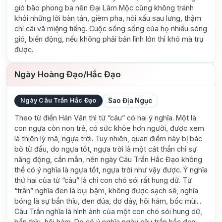
gió bão phong ba nên Đại Lâm Mộc cũng không tránh
khỏi những lời bàn tán, gièm pha, nói xấu sau lưng, thậm
chí cãi vã miệng tiếng. Cuộc sống sống của họ nhiều sóng
gió, biến động, nếu không phải bản lĩnh lớn thì khó mà trụ
được.
Ngày Hoàng Đạo/Hắc Đạo
Ngày Câu Trần Hắc Đạo
Sao Địa Ngục
Theo từ điển Hán Văn thì từ “câu” có hai ý nghĩa. Một là
con ngựa còn non trẻ, có sức khỏe hơn người, được xem
là thiên lý mã, ngựa trời. Tuy nhiên, quan điểm này bị bác
bỏ từ đầu, do ngựa tốt, ngựa trời là một cát thần chỉ sự
năng động, cần mẫn, nên ngày Câu Trần Hắc Đạo không
thể có ý nghĩa là ngựa tốt, ngựa trời như vậy được. Ý nghĩa
thứ hai của từ “câu” là chỉ con chó sói rất hung dữ. Từ
“trần” nghĩa đen là bụi bặm, không được sạch sẽ, nghĩa
bóng là sự bẩn thỉu, đen đúa, dơ dáy, hôi hám, bốc mùi...
Câu Trần nghĩa là hình ảnh của một con chó sói hung dữ,
bẩn thỉu, hôi hám. Do có ý nghĩa ngày câu trần hắc đạo