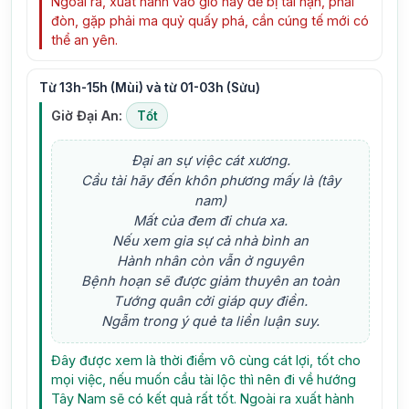
Ngoài ra, xuất hành vào giờ này dễ bị tai nạn, phải
đòn, gặp phải ma quỷ quấy phá, cần cúng tế mới có
thể an yên.
Từ 13h-15h (Mùi) và từ 01-03h (Sửu)
Giờ Đại An:
Tốt
Đại an sự việc cát xương.
Cầu tài hãy đến khôn phương mấy là (tây
nam)
Mất của đem đi chưa xa.
Nếu xem gia sự cả nhà bình an
Hành nhân còn vẫn ở nguyên
Bệnh hoạn sẽ được giảm thuyên an toàn
Tướng quân cởi giáp quy điền.
Ngẫm trong ý quẻ ta liền luận suy.
Đây được xem là thời điểm vô cùng cát lợi, tốt cho
mọi việc, nếu muốn cầu tài lộc thì nên đi về hướng
Tây Nam sẽ có kết quả rất tốt. Ngoài ra xuất hành