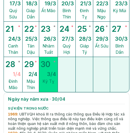
17/3
18/3
19/3
20/3
21/3
22/3
23/3
Quý
Giáp
Ất Mão
Bính
Đinh
Mậu
Kỷ Mùi
Sửu
Dần
Thìn
Tỵ
Ngọ
21
22
23
24
25
26
27
24/3
25/3
26/3
27/3
28/3
29/3
30/3
Canh
Tân
Nhâm
Quý
Giáp
Ất Sửu
Bính
Thân
Dậu
Tuất
Hợi
Tý
Dần
28
29
30
1/4
2/4
3/4
Đinh
Mậu
Kỷ Tỵ
Mão
Thìn
Ngày này năm xưa · 30/04
SỰ KIỆN TRONG NƯỚC
1969
:
UBTVQH khoá III ra thông cáo thông qua Điều lệ Hợp tác xã
nông nghiệp. Việc thông qua điều lệ này tạo điều kiện củng cố và
hoàn thiện quan hệ sản xuất mới ở nông thôn, bảo đảm cho sản
xuất nông nghiệp phát triển toàn diện mạnh mẽ và vững chắc.