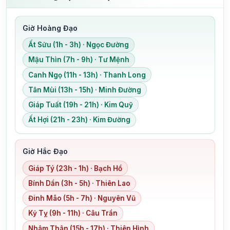
Giờ Hoàng Đạo
Ất Sửu (1h - 3h) · Ngọc Đường
Mậu Thìn (7h - 9h) · Tư Mệnh
Canh Ngọ (11h - 13h) · Thanh Long
Tân Mùi (13h - 15h) · Minh Đường
Giáp Tuất (19h - 21h) · Kim Quỹ
Ất Hợi (21h - 23h) · Kim Đường
Giờ Hắc Đạo
Giáp Tý (23h - 1h) · Bạch Hổ
Bính Dần (3h - 5h) · Thiên Lao
Đinh Mão (5h - 7h) · Nguyên Vũ
Kỷ Tỵ (9h - 11h) · Câu Trần
Nhâm Thân (15h - 17h) · Thiên Hình