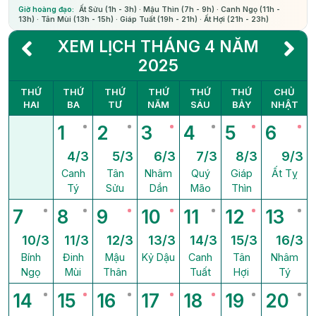
Giờ hoàng đạo:
Ất Sửu (1h - 3h) · Mậu Thìn (7h - 9h) · Canh Ngọ (11h -
13h) · Tân Mùi (13h - 15h) · Giáp Tuất (19h - 21h) · Ất Hợi (21h - 23h)
XEM LỊCH THÁNG 4 NĂM
2025
THỨ
THỨ
THỨ
THỨ
THỨ
THỨ
CHỦ
HAI
BA
TƯ
NĂM
SÁU
BẢY
NHẬT
1
2
3
4
5
6
4/3
5/3
6/3
7/3
8/3
9/3
Canh
Tân
Nhâm
Quý
Giáp
Ất Tỵ
Tý
Sửu
Dần
Mão
Thìn
7
8
9
10
11
12
13
10/3
11/3
12/3
13/3
14/3
15/3
16/3
Bính
Đinh
Mậu
Kỷ Dậu
Canh
Tân
Nhâm
Ngọ
Mùi
Thân
Tuất
Hợi
Tý
14
15
16
17
18
19
20