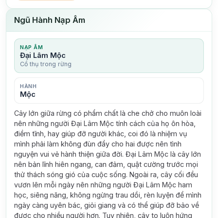
Ngũ Hành Nạp Âm
NẠP ÂM
Đại Lâm Mộc
Cổ thụ trong rừng
HÀNH
Mộc
Cây lớn giữa rừng có phẩm chất là che chở cho muôn loài
nên những người Đại Lâm Mộc tính cách của họ ôn hòa,
điềm tĩnh, hay giúp đỡ người khác, coi đó là nhiệm vụ
mình phải làm không đùn đẩy cho hai được nên tình
nguyện vui vẻ hành thiện giữa đời. Đại Lâm Mộc là cây lớn
nên bản lĩnh hiên ngang, can đảm, quật cường trước mọi
thử thách sóng gió của cuộc sống. Ngoài ra, cây cối đều
vươn lên mỗi ngày nên những người Đại Lâm Mộc ham
học, siêng năng, không ngừng trau dồi, rèn luyện để mình
ngày càng uyên bác, giỏi giang và có thể giúp đỡ bảo về
được cho nhiều người hơn. Tuy nhiên, cây to luôn hứng