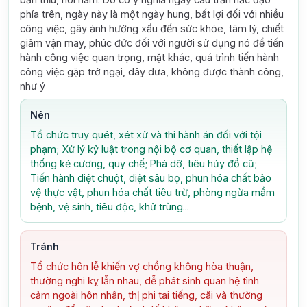
phía trên, ngày này là một ngày hung, bất lợi đối với nhiều
công việc, gây ảnh hưởng xấu đến sức khỏe, tâm lý, chiết
giảm vận may, phúc đức đối với người sử dụng nó để tiến
hành công việc quan trọng, mặt khác, quá trình tiến hành
công việc gặp trở ngại, dây dưa, không được thành công,
như ý
Nên
Tổ chức truy quét, xét xử và thi hành án đối với tội
phạm; Xử lý kỷ luật trong nội bộ cơ quan, thiết lập hệ
thống kẻ cương, quy chế; Phá dỡ, tiêu hủy đồ cũ;
Tiến hành diệt chuột, diệt sâu bọ, phun hóa chất bảo
vệ thực vật, phun hóa chất tiêu trừ, phòng ngừa mầm
bệnh, vệ sinh, tiêu độc, khử trùng...
Tránh
Tổ chức hôn lễ khiến vợ chồng không hòa thuận,
thường nghi kỵ lẫn nhau, dễ phát sinh quan hệ tình
cảm ngoài hôn nhân, thị phi tai tiếng, cãi vã thường