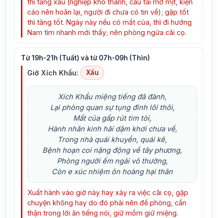
thì tăng xấu (nghiệp khó thành, cầu tài mờ mịt, kiện
cáo nên hoãn lại, người đi chưa có tin về); gặp tốt
thì tăng tốt. Ngày này nếu có mất của, thì đi hướng
Nam tìm nhanh mới thấy; nên phòng ngừa cãi cọ.
Từ 19h-21h (Tuất) và từ 07h-09h (Thìn)
Giờ Xích Khẩu:
Xấu
Xích Khẩu miệng tiếng đã đành,
Lại phòng quan sự tụng đình lôi thôi,
Mất của gấp rút tìm tòi,
Hành nhân kinh hãi dặm khơi chưa về,
Trong nhà quái khuyển, quái kê,
Bệnh hoạn coi nặng động về tây phương,
Phòng người ếm ngải vô thường,
Còn e xúc nhiệm ôn hoàng hại thân
Xuất hành vào giờ này hay xảy ra việc cãi cọ, gặp
chuyện không hay do đó phải nên đề phòng, cẩn
thận trong lời ăn tiếng nói, giữ mồm giữ miệng.