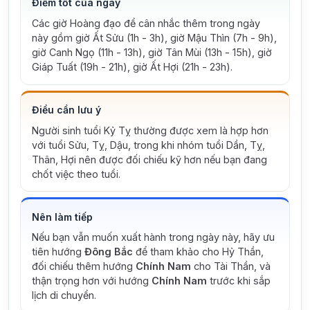
Điểm tốt của ngày
Các giờ Hoàng đạo để cân nhắc thêm trong ngày
này gồm giờ Ất Sửu (1h - 3h), giờ Mậu Thìn (7h - 9h),
giờ Canh Ngọ (11h - 13h), giờ Tân Mùi (13h - 15h), giờ
Giáp Tuất (19h - 21h), giờ Ất Hợi (21h - 23h).
Điều cần lưu ý
Người sinh tuổi Kỷ Tỵ thường được xem là hợp hơn
với tuổi Sửu, Tỵ, Dậu, trong khi nhóm tuổi Dần, Tỵ,
Thân, Hợi nên được đối chiếu kỹ hơn nếu bạn đang
chốt việc theo tuổi.
Nên làm tiếp
Nếu bạn vẫn muốn xuất hành trong ngày này, hãy ưu
tiên hướng
Đông Bắc
để tham khảo cho Hỷ Thần,
đối chiếu thêm hướng
Chính Nam
cho Tài Thần, và
thận trọng hơn với hướng
Chính Nam
trước khi sắp
lịch di chuyển.