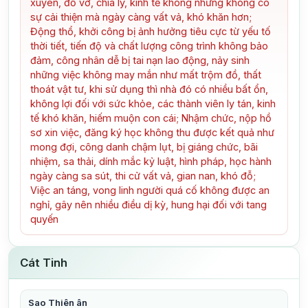
xuyên, đổ vỡ, chia ly, kinh tế không những không có
sự cải thiện mà ngày càng vất vả, khó khăn hơn;
Động thổ, khởi công bị ảnh hưởng tiêu cực từ yếu tố
thời tiết, tiến độ và chất lượng công trình không bảo
đảm, công nhân dễ bị tai nạn lao động, nảy sinh
những việc không may mắn như mất trộm đồ, thất
thoát vật tư, khi sử dụng thì nhà đó có nhiều bất ổn,
không lợi đối với sức khỏe, các thành viên ly tán, kinh
tế khó khăn, hiếm muộn con cái; Nhậm chức, nộp hồ
sơ xin việc, đăng ký học không thu được kết quả như
mong đợi, công danh chậm lụt, bị giáng chức, bãi
nhiệm, sa thải, dính mắc kỷ luật, hình pháp, học hành
ngày càng sa sút, thi cử vất vả, gian nan, khó đỗ;
Việc an táng, vong linh người quá cố không được an
nghỉ, gây nên nhiều điều dị kỳ, hung hại đối với tang
quyến
Cát Tinh
Sao Thiên ân