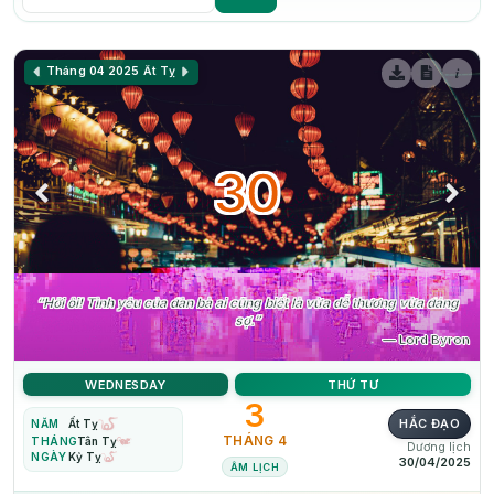
i
Tháng 04 2025
Ất Tỵ
30
“Hỡi ôi! Tình yêu của đàn bà ai cũng biết là vừa dễ thương vừa đáng
sợ.”
— Lord Byron
WEDNESDAY
THỨ TƯ
3
HẮC ĐẠO
NĂM
Ất Tỵ
THÁNG 4
THÁNG
Tân Tỵ
Dương lịch
NGÀY
Kỷ Tỵ
30/04/2025
ÂM LỊCH