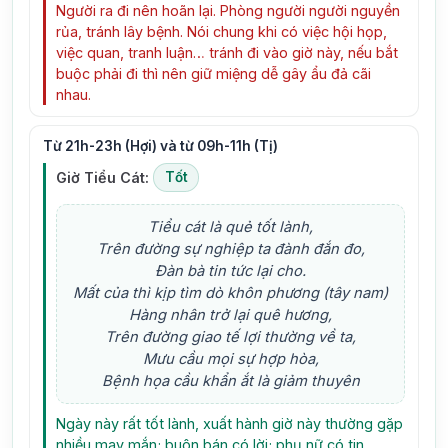
Người ra đi nên hoãn lại. Phòng người người nguyền
rủa, tránh lây bệnh. Nói chung khi có việc hội họp,
việc quan, tranh luận… tránh đi vào giờ này, nếu bắt
buộc phải đi thì nên giữ miệng dễ gây ẩu đả cãi
nhau.
Từ 21h-23h (Hợi) và từ 09h-11h (Tị)
Giờ Tiểu Cát:
Tốt
Tiểu cát là quẻ tốt lành,
Trên đường sự nghiệp ta đành đắn đo,
Đàn bà tin tức lại cho.
Mất của thì kịp tìm dò khôn phương (tây nam)
Hàng nhân trở lại quê hương,
Trên đường giao tế lợi thường về ta,
Mưu cầu mọi sự hợp hòa,
Bệnh họa cầu khẩn ắt là giảm thuyên
Ngày này rất tốt lành, xuất hành giờ này thường gặp
nhiều may mắn; buôn bán có lời; phụ nữ có tin