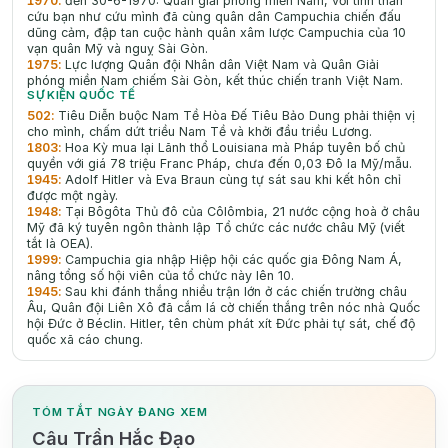
1970
:
đến 30-6-1970: Quân giải phóng miền Nam, với tinh thần
cứu bạn như cứu mình đã cùng quân dân Campuchia chiến đấu
dũng cảm, đập tan cuộc hành quân xâm lược Campuchia của 10
vạn quân Mỹ và nguỵ Sài Gòn.
1975
:
Lực lượng Quân đội Nhân dân Việt Nam và Quân Giải
phóng miền Nam chiếm Sài Gòn, kết thúc chiến tranh Việt Nam.
SỰ KIỆN QUỐC TẾ
502
:
Tiêu Diễn buộc Nam Tề Hòa Đế Tiêu Bảo Dung phải thiện vị
cho mình, chấm dứt triều Nam Tề và khởi đầu triều Lương.
1803
:
Hoa Kỳ mua lại Lãnh thổ Louisiana mà Pháp tuyên bố chủ
quyền với giá 78 triệu Franc Pháp, chưa đến 0,03 Đô la Mỹ/mẫu.
1945
:
Adolf Hitler và Eva Braun cùng tự sát sau khi kết hôn chỉ
được một ngày.
1948
:
Tại Bôgôta Thủ đô của Côlômbia, 21 nước cộng hoà ở châu
Mỹ đã ký tuyên ngôn thành lập Tổ chức các nước châu Mỹ (viết
tắt là OEA).
1999
:
Campuchia gia nhập Hiệp hội các quốc gia Đông Nam Á,
nâng tổng số hội viên của tổ chức này lên 10.
1945
:
Sau khi đánh thắng nhiều trận lớn ở các chiến trường châu
Âu, Quân đội Liên Xô đã cắm lá cờ chiến thắng trên nóc nhà Quốc
hội Đức ở Béclin. Hitler, tên chùm phát xít Đức phải tự sát, chế độ
quốc xã cáo chung.
TÓM TẮT NGÀY ĐANG XEM
Câu Trần Hắc Đạo