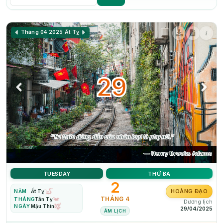
i
Tháng 04 2025
Ất Tỵ
29
“Tri thức đúng đắn của nhân loại là phụ nữ.”
— Henry Brooks Adams
TUESDAY
THỨ BA
2
HOÀNG ĐẠO
NĂM
Ất Tỵ
THÁNG 4
THÁNG
Tân Tỵ
Dương lịch
NGÀY
Mậu Thìn
29/04/2025
ÂM LỊCH