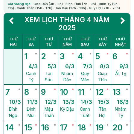
Giờ hoàng đạo:
Giáp Dần (3h - 5h) · Bính Thìn (7h - 9h) · Đinh Tỵ (9h -
11h) · Canh Thân (15h - 17h) · Tân Dậu (17h - 19h) · Quý Hợi (21h - 23h)
XEM LỊCH THÁNG 4 NĂM
2025
THỨ
THỨ
THỨ
THỨ
THỨ
THỨ
CHỦ
HAI
BA
TƯ
NĂM
SÁU
BẢY
NHẬT
1
2
3
4
5
6
4/3
5/3
6/3
7/3
8/3
9/3
Canh
Tân
Nhâm
Quý
Giáp
Ất Tỵ
Tý
Sửu
Dần
Mão
Thìn
7
8
9
10
11
12
13
10/3
11/3
12/3
13/3
14/3
15/3
16/3
Bính
Đinh
Mậu
Kỷ Dậu
Canh
Tân
Nhâm
Ngọ
Mùi
Thân
Tuất
Hợi
Tý
14
15
16
17
18
19
20