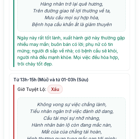
Hàng nhân trở lại quê hương,
Trên đường giao tế lợi thường về ta,
Mưu cầu mọi sự hợp hòa,
Bệnh họa cầu khẩn ắt là giảm thuyên
Ngày này rất tốt lành, xuất hành giờ này thường gặp
nhiều may mắn; buôn bán có lời; phụ nữ có tin
mừng; người đi sắp về nhà; có bệnh cầu sẽ khỏi,
người nhà đều mạnh khỏe. Mọi việc đều hòa hợp,
trôi chảy tốt đẹp.
Từ 13h-15h (Mùi) và từ 01-03h (Sửu)
Giờ Tuyệt Lộ:
Xấu
Không vong sự việc chẳng lành,
Tiểu nhân ngăn trở việc đành dở dang,
Cầu tài mọi sự nhỡ nhàng,
Hành nhân bán lộ còn đang mắc nàn,
Mất của của chẳng tái hoàn,
Hình thương quan tụng mắc oan tới mình;