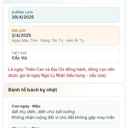
DƯƠNG LỊCH
29/4/2025
ÂM LỊCH
2/4/2025
Ngày Mậu Thìn · tháng Tân Tỵ · năm Ất Tỵ
TIẾT KHÍ
Cốc Vũ
Là ngày Thiên Can và Địa Chi đồng hành, đồng cực nên
được gọi là ngày Ngũ Ly Nhật (tiểu hung - xấu vừa).
Bành tổ bách kỵ nhật
Can ngày · Mậu
Bất thụ điền, điền chủ bất tường
Không nhận ruộng đất vì chủ đất không gặp may mắn