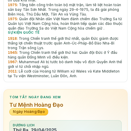
thi đua khá nhất.
1975
:
Tổng tiến công trên toàn bộ mặt trận, làm tê liệt hoàn toàn
sân bay Tân Sơn Nhất. Trong ngày 29-4-1975, ta đã giải phóng
Biên Hoà, Thủ Dầu Một, Tân An và Vũng Tàu.
1975
:
Quân đội Nhân dân Việt Nam đánh chiếm đảo Trường Sa từ
Quân lực Việt Nam Cộng hòa, hoàn thành tiếp quản các đảo thuộc
quần đảo Trường Sa do Việt Nam Cộng hòa chiếm giữ .
SỰ KIỆN QUỐC TẾ
1918
:
Trong Chiến tranh thế giới thứ nhất, quân Đức giành được
thắng lợi chiến thuật trước quân Anh-Úc-Pháp-Bồ Đào Nha-Bỉ
trong Trận sông Lys.
1945
:
Trong Chiến tranh thế giới thứ hai: Quân đội Đức ở Ý đầu
hàng quân Đồng Minh vô điều kiện.
1967
:
Muhammad Ali bị tước bỏ danh hiệu vô địch Quyền Anh thế
giới vì từ chối nhập ngũ.
2011
:
Lễ cưới của Hoàng tử William xứ Wales và Kate Middleton
tại Tu viện Westminster, Luân Đôn, Anh.
TÓM TẮT NGÀY ĐANG XEM
Tư Mệnh Hoàng Đạo
Ngày Hoàng Đạo
DƯƠNG LỊCH
Thứ Ba, 29/04/2025