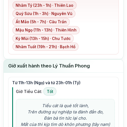
Nhâm Tý (23h - 1h) · Thiên Lao
Quý Sửu (1h - 3h) · Nguyên Vũ
Ất Mão (5h - 7h) · Câu Trần
Mậu Ngọ (11h - 13h) · Thiên Hình
Kỷ Mùi (13h - 15h) · Chu Tước
Nhâm Tuất (19h - 21h) · Bạch Hổ
Giờ xuất hành theo Lý Thuần Phong
Từ 11h-13h (Ngọ) và từ 23h-01h (Tý)
Giờ Tiểu Cát:
Tốt
Tiểu cát là quẻ tốt lành,
Trên đường sự nghiệp ta đành đắn đo,
Đàn bà tin tức lại cho.
Mất của thì kịp tìm dò khôn phương (tây nam)