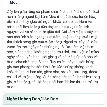
Mộc
Cây lớn giữa rừng có phẩm chất là che chở cho muôn loài
nên những người Đại Lâm Mộc tính cách của họ ôn hòa,
điềm tĩnh, hay giúp đỡ người khác, coi đó là nhiệm vụ
mình phải làm không đùn đẩy cho hai được nên tình
nguyện vui vẻ hành thiện giữa đời. Đại Lâm Mộc là cây lớn
nên bản lĩnh hiên ngang, can đảm, quật cường trước mọi
thử thách sóng gió của cuộc sống. Ngoài ra, cây cối đều
vươn lên mỗi ngày nên những người Đại Lâm Mộc ham
học, siêng năng, không ngừng trau dồi, rèn luyện để mình
ngày càng uyên bác, giỏi giang và có thể giúp đỡ bảo về
được cho nhiều người hơn. Tuy nhiên, cây to luôn hứng
gió bão phong ba nên Đại Lâm Mộc cũng không tránh
khỏi những lời bàn tán, gièm pha, nói xấu sau lưng, thậm
chí cãi vã miệng tiếng. Cuộc sống sống của họ nhiều sóng
gió, biến động, nếu không phải bản lĩnh lớn thì khó mà trụ
được.
Ngày Hoàng Đạo/Hắc Đạo