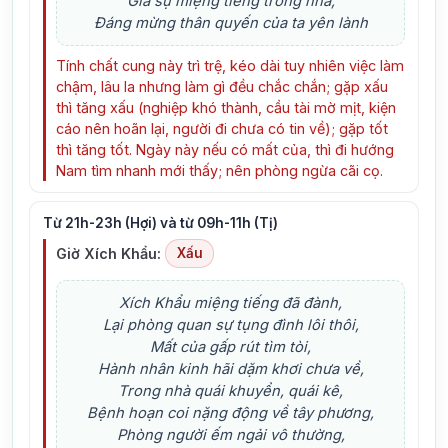
Gia sự miệng tiếng trong nhà,
Đáng mừng thân quyến của ta yên lành
Tính chất cung này trì trệ, kéo dài tuy nhiên việc làm
chậm, lâu la nhưng làm gì đều chắc chắn; gặp xấu
thì tăng xấu (nghiệp khó thành, cầu tài mờ mịt, kiện
cáo nên hoãn lại, người đi chưa có tin về); gặp tốt
thì tăng tốt. Ngày này nếu có mất của, thì đi hướng
Nam tìm nhanh mới thấy; nên phòng ngừa cãi cọ.
Từ 21h-23h (Hợi) và từ 09h-11h (Tị)
Giờ Xích Khẩu:
Xấu
Xích Khẩu miệng tiếng đã đành,
Lại phòng quan sự tụng đình lôi thôi,
Mất của gấp rút tìm tòi,
Hành nhân kinh hãi dặm khơi chưa về,
Trong nhà quái khuyển, quái kê,
Bệnh hoạn coi nặng động về tây phương,
Phòng người ếm ngải vô thường,