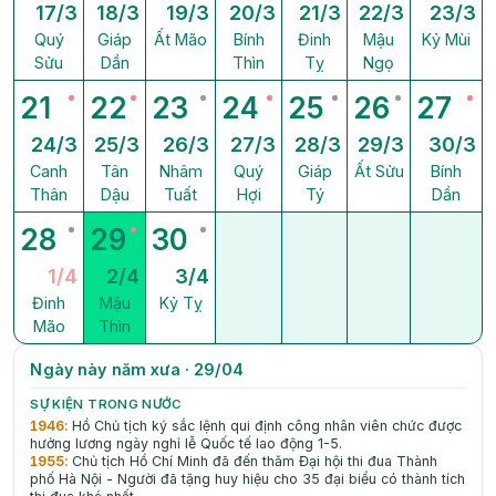
17/3
18/3
19/3
20/3
21/3
22/3
23/3
Quý
Giáp
Ất Mão
Bính
Đinh
Mậu
Kỷ Mùi
Sửu
Dần
Thìn
Tỵ
Ngọ
21
22
23
24
25
26
27
24/3
25/3
26/3
27/3
28/3
29/3
30/3
Canh
Tân
Nhâm
Quý
Giáp
Ất Sửu
Bính
Thân
Dậu
Tuất
Hợi
Tý
Dần
28
29
30
1/4
2/4
3/4
Đinh
Mậu
Kỷ Tỵ
Mão
Thìn
Ngày này năm xưa · 29/04
SỰ KIỆN TRONG NƯỚC
1946
:
Hồ Chủ tịch ký sắc lệnh qui định công nhân viên chức được
hưởng lương ngày nghỉ lễ Quốc tế lao động 1-5.
1955
:
Chủ tịch Hồ Chí Minh đã đến thǎm Đại hội thi đua Thành
phố Hà Nội - Người đã tặng huy hiệu cho 35 đại biểu có thành tích