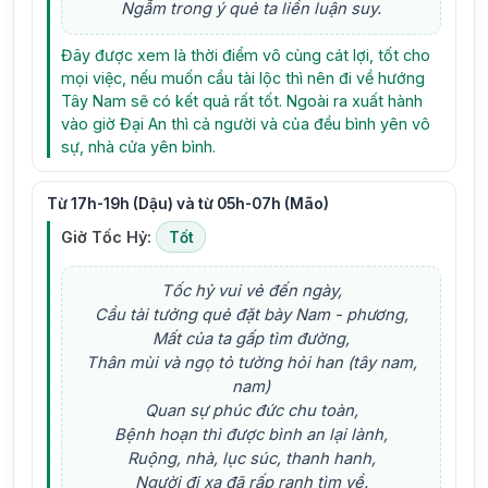
Ngẫm trong ý quẻ ta liền luận suy.
Đây được xem là thời điểm vô cùng cát lợi, tốt cho
mọi việc, nếu muốn cầu tài lộc thì nên đi về hướng
Tây Nam sẽ có kết quả rất tốt. Ngoài ra xuất hành
vào giờ Đại An thì cả người và của đều bình yên vô
sự, nhà cửa yên bình.
Từ 17h-19h (Dậu) và từ 05h-07h (Mão)
Giờ Tốc Hỷ:
Tốt
Tốc hỷ vui vẻ đến ngày,
Cầu tài tưởng quẻ đặt bày Nam - phương,
Mất của ta gấp tìm đường,
Thân mùi và ngọ tỏ tường hỏi han (tây nam,
nam)
Quan sự phúc đức chu toàn,
Bệnh hoạn thì được bình an lại lành,
Ruộng, nhà, lục súc, thanh hanh,
Người đi xa đã rấp ranh tìm về.