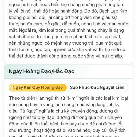
ngoài nét mặt, hoặc biểu hiện bằng những phản ứng tâm
lý về lời nói, thái độ hoặc hành động. Do đó, Bạch Lạp Kim
không giỏi nói dối, lại càng dở trong việc che giấu sự
thực, họ đa cảm, dễ giận, dễ buồn, nóng tính và mau nước
mắt. Ngoài ra, kim loại trong quá trình nung chảy là dạng
vật chất quá độ trong quá trình phân tách các tạp chất,
nên những người có mệnh này thường trải qua một quá
trình tôi rèn, học tập, nghiên cứu khá vất vả thì họ mới có
thể đạt được thành công trong cuộc sống và sự nghiệp.
Ngày Hoàng Đạo/Hắc Đạo
Ngày Kim Quỹ Hoàng Đạo
Sao Phúc Đức Nguyệt Liên
Theo từ điển Hán ngữ thì từ “kim” nghĩa là các loại kim loại
nói chung hay là vàng, ánh sáng màu vàng lung linh kỳ
diệu. Từ “quỹ” nghĩa là chu kỳ chuyển động, đường đi
(giống như từ quỹ đạo: đường đi trong quá trình chuyển
động của thiên thể, hành tinh hay dùng để chỉ đường lối,
chủ trương, hoạt động đã đi vào nề nếp, quy củ. Quỹ tích
phi tinh - chính là đường bay của các phi tinh trong hệ