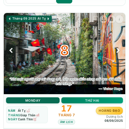
i
Tháng 09 2025
Ất Tỵ
8
“Khi một người phụ nữ đang nói, hãy nghe điều nàng nói qua đôi mắt
của nàng.”
— Victor Hugo
MONDAY
THỨ HAI
17
HOÀNG ĐẠO
NĂM
Ất Tỵ
THÁNG 7
THÁNG
Giáp Thân
Dương lịch
NGÀY
Canh Thìn
08/09/2025
ÂM LỊCH