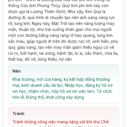
thống Cửu tinh Phong Thủy. Quỹ tích phi tinh này còn
được gọi là Lượng Thiên Xích). Như vậy, Kim Quỹ là
đường đi, quá trình di chuyển tạo nên ánh sáng vàng rực
rỡ, lung linh. Ngày này, Mặt Trời tạo nên năng lượng may
mắn, thuận lợi, như trải xuống nhân gian cho mọi người
một con đường bằng vàng rạng rỡ hào quang, lung linh
sắc màu, giúp người đi trên đó được rực rỡ, vinh hiển, phú
quý, giàu sang, tạo nên may mắn giảm thiểu nguy cơ về
rủi ro, bất hạnh, tai ương, bệnh tật, bi ai, sầu thảm, chia lìa,
thất bại, đổ vỡ, túng thiếu, nợ nần
Nên
Khai trương, mở cửa hàng, ký kết hợp đồng thương
mại, kinh doanh cầu tài lộc; Nhập học, đăng ký hồ sơ
xin học, nhậm chức, nộp hồ sơ xin việc làm; Tổ chức
hôn lễ; Động thổ, khởi công xây dựng
Tránh
Tránh những công việc mang nặng sát khí như Chế