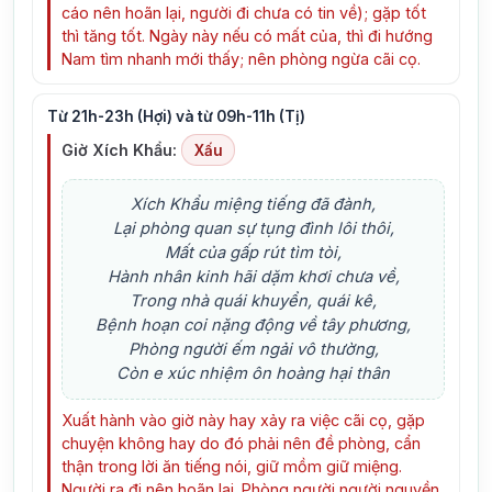
cáo nên hoãn lại, người đi chưa có tin về); gặp tốt
thì tăng tốt. Ngày này nếu có mất của, thì đi hướng
Nam tìm nhanh mới thấy; nên phòng ngừa cãi cọ.
Từ 21h-23h (Hợi) và từ 09h-11h (Tị)
Giờ Xích Khẩu:
Xấu
Xích Khẩu miệng tiếng đã đành,
Lại phòng quan sự tụng đình lôi thôi,
Mất của gấp rút tìm tòi,
Hành nhân kinh hãi dặm khơi chưa về,
Trong nhà quái khuyển, quái kê,
Bệnh hoạn coi nặng động về tây phương,
Phòng người ếm ngải vô thường,
Còn e xúc nhiệm ôn hoàng hại thân
Xuất hành vào giờ này hay xảy ra việc cãi cọ, gặp
chuyện không hay do đó phải nên đề phòng, cẩn
thận trong lời ăn tiếng nói, giữ mồm giữ miệng.
Người ra đi nên hoãn lại. Phòng người người nguyền