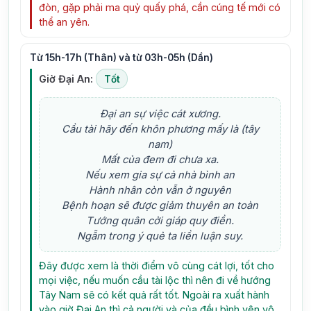
đòn, gặp phải ma quỷ quấy phá, cần cúng tế mới có
thể an yên.
Từ 15h-17h (Thân) và từ 03h-05h (Dần)
Giờ Đại An:
Tốt
Đại an sự việc cát xương.
Cầu tài hãy đến khôn phương mấy là (tây
nam)
Mất của đem đi chưa xa.
Nếu xem gia sự cả nhà bình an
Hành nhân còn vẫn ở nguyên
Bệnh hoạn sẽ được giảm thuyên an toàn
Tướng quân cởi giáp quy điền.
Ngẫm trong ý quẻ ta liền luận suy.
Đây được xem là thời điểm vô cùng cát lợi, tốt cho
mọi việc, nếu muốn cầu tài lộc thì nên đi về hướng
Tây Nam sẽ có kết quả rất tốt. Ngoài ra xuất hành
vào giờ Đại An thì cả người và của đều bình yên vô