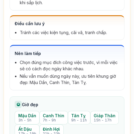
khi sắp lịch.
Điều cần lưu ý
Tránh các việc kiện tụng, cãi vã, tranh chấp.
Nên làm tiếp
Chọn đúng mục đích công việc trước, vì mỗi việc
sẽ có cách đọc ngày khác nhau.
Nếu vẫn muốn dùng ngày này, ưu tiên khung giờ
đẹp: Mậu Dần, Canh Thìn, Tân Tỵ.
Giờ đẹp
Mậu Dần
Canh Thìn
Tân Tỵ
Giáp Thân
3h - 5h
7h - 9h
9h - 11h
15h - 17h
Ất Dậu
Đinh Hợi
17h - 19h
21h - 23h