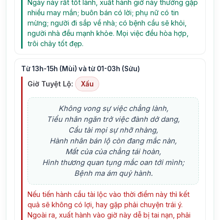
Ngày này rất tốt lành, xuất hành giờ này thường gặp
nhiều may mắn; buôn bán có lời; phụ nữ có tin
mừng; người đi sắp về nhà; có bệnh cầu sẽ khỏi,
người nhà đều mạnh khỏe. Mọi việc đều hòa hợp,
trôi chảy tốt đẹp.
Từ 13h-15h (Mùi) và từ 01-03h (Sửu)
Giờ Tuyệt Lộ:
Xấu
Không vong sự việc chẳng lành,
Tiểu nhân ngăn trở việc đành dở dang,
Cầu tài mọi sự nhỡ nhàng,
Hành nhân bán lộ còn đang mắc nàn,
Mất của của chẳng tái hoàn,
Hình thương quan tụng mắc oan tới mình;
Bệnh ma ám quỷ hành.
Nếu tiến hành cầu tài lộc vào thời điểm này thì kết
quả sẽ không có lợi, hay gặp phải chuyện trái ý.
Ngoài ra, xuất hành vào giờ này dễ bị tai nạn, phải