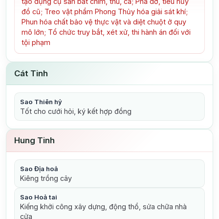
tạo dụng cụ săn bắt chim, thú, cá; Phá dỡ, tiêu hủy
đồ cũ; Treo vật phẩm Phong Thủy hóa giải sát khí;
Phun hóa chất bảo vệ thực vật và diệt chuột ở quy
mô lớn; Tổ chức truy bắt, xét xử, thi hành án đối với
tội phạm
Cát Tinh
Sao Thiên hỷ
Tốt cho cưới hỏi, ký kết hợp đồng
Hung Tinh
Sao Địa hoả
Kiêng trồng cây
Sao Hoả tai
Kiếng khởi công xây dựng, động thổ, sửa chữa nhà
cửa