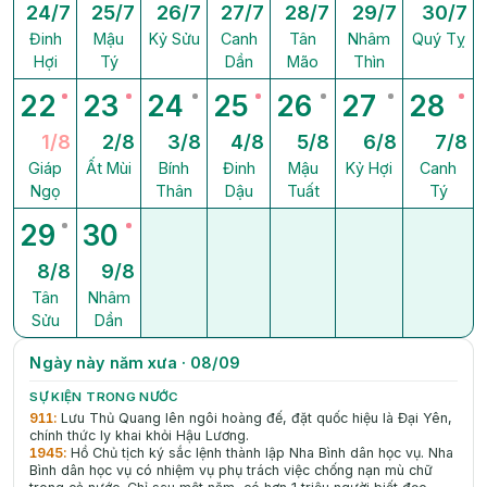
24/7
25/7
26/7
27/7
28/7
29/7
30/7
Đinh
Mậu
Kỷ Sửu
Canh
Tân
Nhâm
Quý Tỵ
Hợi
Tý
Dần
Mão
Thìn
22
23
24
25
26
27
28
1/8
2/8
3/8
4/8
5/8
6/8
7/8
Giáp
Ất Mùi
Bính
Đinh
Mậu
Kỷ Hợi
Canh
Ngọ
Thân
Dậu
Tuất
Tý
29
30
8/8
9/8
Tân
Nhâm
Sửu
Dần
Ngày này năm xưa · 08/09
SỰ KIỆN TRONG NƯỚC
911
:
Lưu Thủ Quang lên ngôi hoàng đế, đặt quốc hiệu là Đại Yên,
chính thức ly khai khỏi Hậu Lương.
1945
:
Hồ Chủ tịch ký sắc lệnh thành lập Nha Bình dân học vụ. Nha
Bình dân học vụ có nhiệm vụ phụ trách việc chống nạn mù chữ