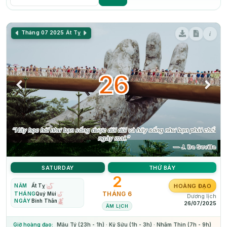
i
Tháng 07 2025
Ất Tỵ
26
“Hãy học hỏi như bạn sống được đời đời và hãy sống như bạn phải chết
ngày mai.”
— J. De Seville
SATURDAY
THỨ BẢY
2
HOÀNG ĐẠO
NĂM
Ất Tỵ
THÁNG 6
THÁNG
Quý Mùi
Dương lịch
NGÀY
Bính Thân
26/07/2025
ÂM LỊCH
Giờ hoàng đạo:
Mậu Tý (23h - 1h) · Kỷ Sửu (1h - 3h) · Nhâm Thìn (7h - 9h)