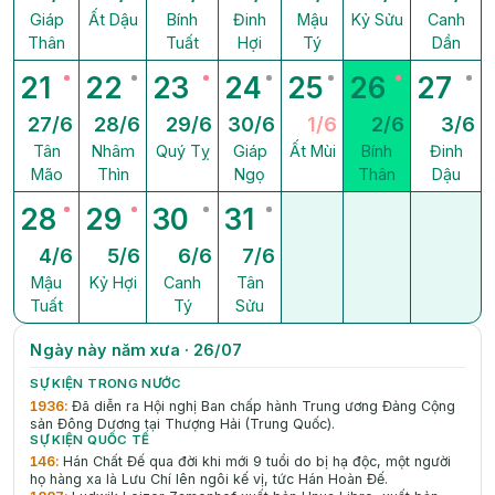
Giáp
Ất Dậu
Bính
Đinh
Mậu
Kỷ Sửu
Canh
Thân
Tuất
Hợi
Tý
Dần
21
22
23
24
25
26
27
27/6
28/6
29/6
30/6
1/6
2/6
3/6
Tân
Nhâm
Quý Tỵ
Giáp
Ất Mùi
Bính
Đinh
Mão
Thìn
Ngọ
Thân
Dậu
28
29
30
31
4/6
5/6
6/6
7/6
Mậu
Kỷ Hợi
Canh
Tân
Tuất
Tý
Sửu
Ngày này năm xưa · 26/07
SỰ KIỆN TRONG NƯỚC
1936
:
Đã diễn ra Hội nghị Ban chấp hành Trung ương Đảng Cộng
sản Đông Dương tại Thượng Hải (Trung Quốc).
SỰ KIỆN QUỐC TẾ
146
:
Hán Chất Đế qua đời khi mới 9 tuổi do bị hạ độc, một người
họ hàng xa là Lưu Chí lên ngôi kế vị, tức Hán Hoàn Đế.