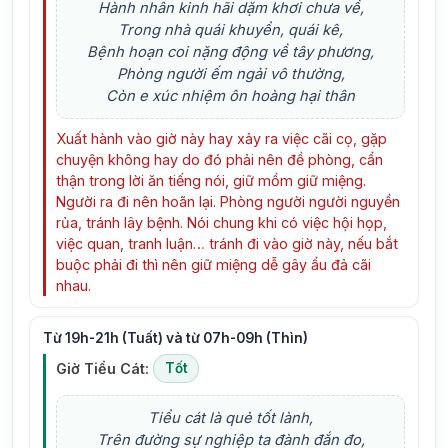
Hành nhân kinh hãi dặm khơi chưa về,
Trong nhà quái khuyển, quái kê,
Bệnh hoạn coi nặng động về tây phương,
Phòng người ếm ngải vô thường,
Còn e xúc nhiệm ôn hoàng hại thân
Xuất hành vào giờ này hay xảy ra việc cãi cọ, gặp
chuyện không hay do đó phải nên đề phòng, cẩn
thận trong lời ăn tiếng nói, giữ mồm giữ miệng.
Người ra đi nên hoãn lại. Phòng người người nguyền
rủa, tránh lây bệnh. Nói chung khi có việc hội họp,
việc quan, tranh luận… tránh đi vào giờ này, nếu bắt
buộc phải đi thì nên giữ miệng dễ gây ẩu đả cãi
nhau.
Từ 19h-21h (Tuất) và từ 07h-09h (Thìn)
Giờ Tiểu Cát:
Tốt
Tiểu cát là quẻ tốt lành,
Trên đường sự nghiệp ta đành đắn đo,