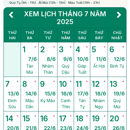
· Quý Tỵ (9h - 11h) · Ất Mùi (13h - 15h) · Mậu Tuất (19h - 21h)
XEM LỊCH THÁNG 7 NĂM
2025
THỨ
THỨ
THỨ
THỨ
THỨ
THỨ
CHỦ
HAI
BA
TƯ
NĂM
SÁU
BẢY
NHẬT
1
2
3
4
5
6
7/6
8/6
9/6
10/6
11/6
12/6
Tân
Nhâm
Quý
Giáp
Ất Hợi
Bính Tý
Mùi
Thân
Dậu
Tuất
7
8
9
10
11
12
13
13/6
14/6
15/6
16/6
17/6
18/6
19/6
Đinh
Mậu
Kỷ Mão
Canh
Tân
Nhâm
Quý
Sửu
Dần
Thìn
Tỵ
Ngọ
Mùi
14
15
16
17
18
19
20
20/6
21/6
22/6
23/6
24/6
25/6
26/6