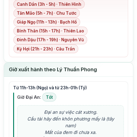
Canh Dần (3h - 5h) · Thiên Hình
Tân Mão (5h - 7h) · Chu Tước
Giáp Ngọ (11h - 13h) · Bạch Hổ
Bính Thân (15h - 17h) · Thiên Lao
Đinh Dậu (17h - 19h) · Nguyên Vũ
Kỷ Hợi (21h - 23h) · Câu Trần
Giờ xuất hành theo Lý Thuần Phong
Từ 11h-13h (Ngọ) và từ 23h-01h (Tý)
Giờ Đại An:
Tốt
Đại an sự việc cát xương.
Cầu tài hãy đến khôn phương mấy là (tây
nam)
Mất của đem đi chưa xa.