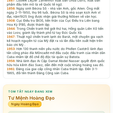
1887
:
Ludwik Lejzer Zamenhof xuất bản Unua Libro, xuất bản
phẩm đầu tiên mô tả về Quốc tế ngữ.
1856
:
Ngày sinh Bécna Sô - nhà vǎn Anh, gốc Ailen. Ông mất
ngày 2-11-1950, thọ 96 tuổi.. Bécna Sô là nhà soạn kịch Anh vĩ
đại, năm1925 ông được nhận giải thưởng Nôben về vǎn học.
1908
:
Cục Điều tra (BOI), tiền thân của Cục Điều tra Liên bang
Hoa Kỳ (FBI), được thành lập.
1944
:
Trong Chiến tranh thế giới thứ hai, Hồng quân Liên Xô tiến
vào Lvov, giành lấy thành phố từ tay Đức Quốc Xã.
1947
:
Thuật ngữ chiến tranh lạnh do Barút, một chuyên gia vạch
kế hoạch nguyên tử của Mỹ đặt ra và lần đầu tiên xuất hiện trên
báo chí Mỹ .
1953
:
Hơn 130 thanh niên yêu nước do Phiđen Caxtơrô lãnh đạo
tấn công pháo đài Môncađơ mở đầu cuộc đấu tranh của nhân dân
Cuba nhằm lật đổ chế độ độc tài quân sự Batista.
1956
:
Nhà lãnh đạo Ai Cập Gamal Abdel Nasser quyết định quốc
hữu hóa kênh đào Suez, dẫn đến một cuộc khủng hoảng sau đó.
1961
:
Đảng của giai cấp công nhân Cuba thành lập. Đến 3-1-
1965, đổi tên thành Đảng Cộng sản Cuba.
TÓM TẮT NGÀY ĐANG XEM
Tư Mệnh Hoàng Đạo
Ngày Hoàng Đạo