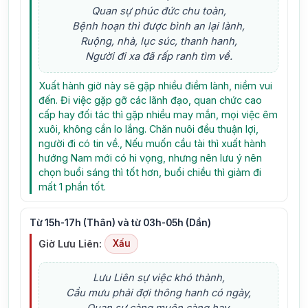
Quan sự phúc đức chu toàn,
Bệnh hoạn thì được bình an lại lành,
Ruộng, nhà, lục súc, thanh hanh,
Người đi xa đã rấp ranh tìm về.
Xuất hành giờ này sẽ gặp nhiều điềm lành, niềm vui
đến. Đi việc gặp gỡ các lãnh đạo, quan chức cao
cấp hay đối tác thì gặp nhiều may mắn, mọi việc êm
xuôi, không cần lo lắng. Chăn nuôi đều thuận lợi,
người đi có tin về., Nếu muốn cầu tài thì xuất hành
hướng Nam mới có hi vọng, nhưng nên lưu ý nên
chọn buổi sáng thì tốt hơn, buổi chiều thì giảm đi
mất 1 phần tốt.
Từ 15h-17h (Thân) và từ 03h-05h (Dần)
Giờ Lưu Liên:
Xấu
Lưu Liên sự việc khó thành,
Cầu mưu phải đợi thông hanh có ngày,