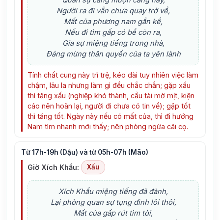
Quan sự càng muộn càng hay,
Người ra đi vẫn chưa quay trở về,
Mất của phương nam gần kề,
Nếu đi tìm gấp có bề còn ra,
Gia sự miệng tiếng trong nhà,
Đáng mừng thân quyến của ta yên lành
Tính chất cung này trì trệ, kéo dài tuy nhiên việc làm
chậm, lâu la nhưng làm gì đều chắc chắn; gặp xấu
thì tăng xấu (nghiệp khó thành, cầu tài mờ mịt, kiện
cáo nên hoãn lại, người đi chưa có tin về); gặp tốt
thì tăng tốt. Ngày này nếu có mất của, thì đi hướng
Nam tìm nhanh mới thấy; nên phòng ngừa cãi cọ.
Từ 17h-19h (Dậu) và từ 05h-07h (Mão)
Giờ Xích Khẩu:
Xấu
Xích Khẩu miệng tiếng đã đành,
Lại phòng quan sự tụng đình lôi thôi,
Mất của gấp rút tìm tòi,