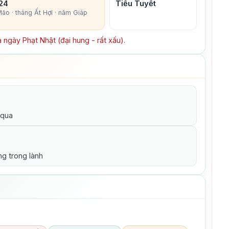
24
Tiểu Tuyết
ão · tháng Ất Hợi · năm Giáp
 ngày Phạt Nhật (đại hung - rất xấu).
 qua
ng trong lành