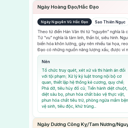
Ngày Hoàng Đạo/Hắc Đạo
Ngày Nguyên Vũ Hắc Đạo
Sao Thiên Ngục
Theo từ điển Hán Văn thì từ “nguyên” nghĩa là 
Từ “vu” nghĩa là tâm linh, thần bí, siêu hình. 
biến hóa khôn lường, gây nên nhiều tai họa, re
Đạo có những nguồn năng lượng xấu, được ví n
Nên
Tổ chức truy quét, xét xử và thi hành án đối
với tội phạm; Xử lý kỷ luật trong nội bộ cơ
quan, thiết lập hệ thống kẻ cương, quy chế;
Phá dỡ, tiêu hủy đồ cũ; Tiến hành diệt chuột,
diệt sâu bọ, phun hóa chất bảo vệ thực vật,
phun hóa chất tiêu trừ, phòng ngừa mầm bện
vệ sinh, tiêu độc, khử trùng...
Ngày Dương Công Kỵ/Tam Nương/Nguy