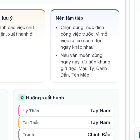
mại Thế giới.
 lưu ý
Nên làm tiếp
ánh các việc như
Chọn đúng mục đích
iện, xuất hành đi
công việc trước, vì mỗi
việc sẽ có cách đọc
ngày khác nhau.
Nếu vẫn muốn dùng
ngày này, ưu tiên khung
giờ đẹp: Mậu Tý, Canh
Dần, Tân Mão.
Hướng xuất hành
Tây Nam
Hỷ Thần
Tây Nam
Tài Thần
Chính Bắc
Tránh