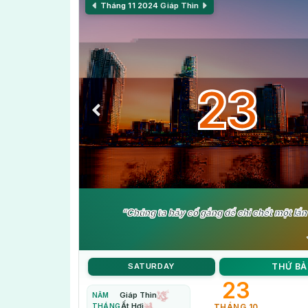
Tháng 11 2024
Giáp Thìn
23
“Chúng ta hãy cố gắng để chỉ chết một lần 
SATURDAY
THỨ BẢ
23
Giáp Thìn
NĂM
Ất Hợi
THÁNG
THÁNG 10