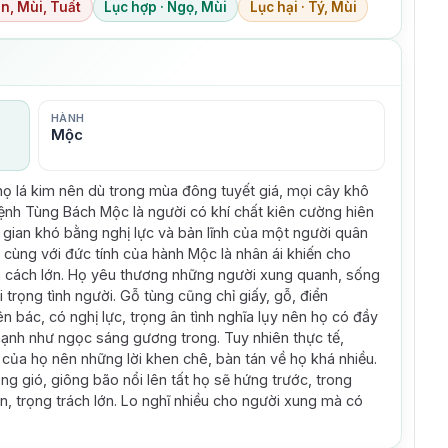
n, Mùi, Tuất
Lục hợp · Ngọ, Mùi
Lục hại · Tý, Mùi
HÀNH
Mộc
c họ lá kim nên dù trong mùa đông tuyết giá, mọi cây khô
ệnh Tùng Bách Mộc là người có khí chất kiên cường hiên
 gian khó bằng nghị lực và bản lĩnh của một người quân
 cùng với đức tính của hành Mộc là nhân ái khiến cho
 cách lớn. Họ yêu thương những người xung quanh, sống
 trọng tình người. Gỗ tùng cũng chỉ giấy, gỗ, điển
n bác, có nghị lực, trọng ân tình nghĩa lụy nên họ có đầy
hạnh như ngọc sáng gương trong. Tuy nhiên thực tế,
 của họ nên những lời khen chê, bàn tán về họ khá nhiều.
ng gió, giông bão nổi lên tất họ sẽ hứng trước, trong
, trọng trách lớn. Lo nghĩ nhiều cho người xung mà có