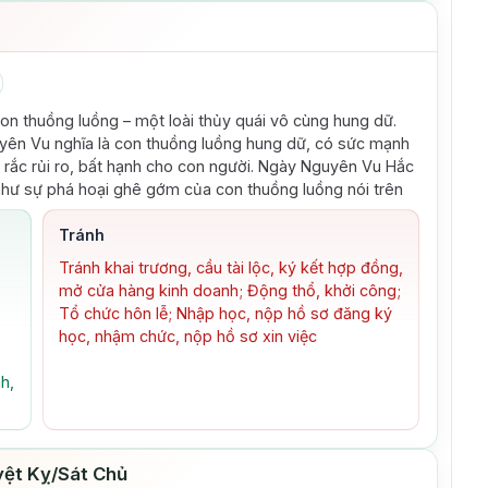
con thuồng luồng – một loài thủy quái vô cùng hung dữ.
Nguyên Vu nghĩa là con thuồng luồng hung dữ, có sức mạnh
o rắc rủi ro, bất hạnh cho con người. Ngày Nguyên Vu Hắc
hư sự phá hoại ghê gớm của con thuồng luồng nói trên
Tránh
Tránh khai trương, cầu tài lộc, ký kết hợp đồng,
mở cửa hàng kinh doanh; Động thổ, khởi công;
Tổ chức hôn lễ; Nhập học, nộp hồ sơ đăng ký
học, nhậm chức, nộp hồ sơ xin việc
h,
ệt Kỵ/Sát Chủ