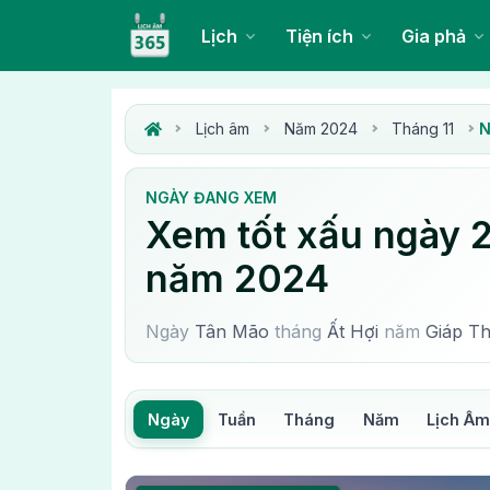
Lịch
Tiện ích
Gia phả
Lịch âm
Năm 2024
Tháng 11
N
NGÀY ĐANG XEM
Xem tốt xấu ngày 2
năm 2024
Ngày
Tân Mão
tháng
Ất Hợi
năm
Giáp Th
Ngày
Tuần
Tháng
Năm
Lịch Â