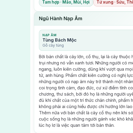
Tam hợp · Mão, Mùi, Hợi
Tứ xung · Sửu, Thì
Ngũ Hành Nạp Âm
NẠP ÂM
Tùng Bách Mộc
Gỗ cây tùng
Bởi bản chất là cây lớn, cổ thụ, lại là cây thuộ
trụi nhưng nó vẫn xanh tươi. Những người có m
ngang, luôn kiên cường, dũng khí vượt qua mọi
tử, anh hùng. Phẩm chất kiên cường có nghị lực
những người có nạp âm này trở thành một nhân
coi trọng tình cảm, đạo đức, cư xử điềm tĩnh coi
chương, thư sách, bởi đó họ là những người uyê
đủ khí chất của một trí thức chân chính, phẩm 
không phải ai cũng hiểu được chí hướng lớn lao
Thêm nữa với bản chất là cây cổ thụ nên khi só
cuộc sống họ là những người gánh vác khó khăn
lúc họ lơ là việc quan tâm tới bản thân.