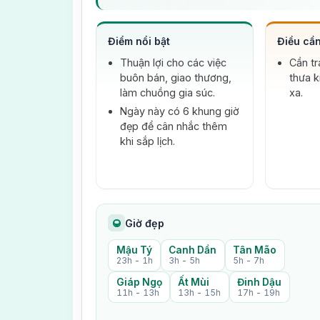
Điểm nổi bật
Điều cần
Thuận lợi cho các việc
Cần tr
buôn bán, giao thương,
thưa k
làm chuồng gia súc.
xa.
Ngày này có 6 khung giờ
đẹp để cân nhắc thêm
khi sắp lịch.
Giờ đẹp
Mậu Tý
Canh Dần
Tân Mão
23h - 1h
3h - 5h
5h - 7h
Giáp Ngọ
Ất Mùi
Đinh Dậu
11h - 13h
13h - 15h
17h - 19h