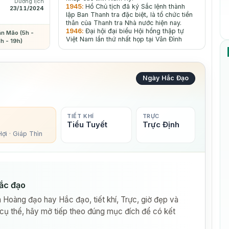
Dương lịch
1945
:
Hồ Chủ tịch đã ký Sắc lệnh thành
23/11/2024
lập Ban Thanh tra đặc biệt, là tổ chức tiền
thân của Thanh tra Nhà nước hiện nay.
1946
:
Đại hội đại biểu Hội hồng thập tự
Tân Mão (5h -
Việt Nam lần thứ nhất họp tại Vân Đình
7h - 19h)
(nay thuộc tỉnh Hà tây).
1940
:
Nam Kỳ khởi nghĩa. Cũng là ngày
được cho rằng đã ra mắt lá quốc kỳ cờ đỏ
sao vàng do Nguyễn Hữu Tiến vẽ.
Ngày Hắc Đạo
SỰ KIỆN QUỐC TẾ
1499
:
Hoàng tử giả Perkin Warbeck bị
treo cổ do cố thoát ra khỏi Tháp Luân
Đôn.
1869
:
Ở Dumbarton, Scotland, tàu nhanh
TIẾT KHÍ
TRỰC
Cutty Sark được khởi đầu. Nó là một trong
Tiểu Tuyết
Trực Định
những tàu nhanh cuối cùng được xây dựng
ợi · Giáp Thìn
và hiện nay chỉ có tàu nhanh này.
1945
:
Nhà vǎn Nga Alêchxây Nikôlaêvich
Tôixtôi qua đời. Ông sinh ngày 10-1-1882.
Tác phẩm nổi tiếng là các bộ tiểu thuyết
lớn Pie đại đế, Con đường đau khổ với các
tập Hai chị em, Nǎm 1918, Buổi sáng ảm
ắc đạo
đạm.
1890
:
Quốc vương William III của Hà Lan
 Hoàng đạo hay Hắc đạo, tiết khí, Trực, giờ đẹp và
chết, chưa có con trai để thừa kể nên con
cụ thể, hãy mở tiếp theo đúng mục đích để có kết
gái ông Bà hoàng Wilhelmina trở thành Nữ
hoàng.
1996
:
Angola gia nhập Tổ chức Thương