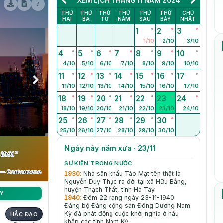
XEM LỊCH THÁNG 11 NĂM 2024
i
THỨ
THỨ
THỨ
THỨ
THỨ
THỨ
CHỦ
HAI
BA
TƯ
NĂM
SÁU
BẢY
NHẬT
1
2
3
1/10
2/10
3/10
4
5
6
7
8
9
10
4/10
5/10
6/10
7/10
8/10
9/10
10/10
11
12
13
14
15
16
17
11/10
12/10
13/10
14/10
15/10
16/10
17/10
18
19
20
21
22
23
24
18/10
19/10
20/10
21/10
22/10
23/10
24/10
25
26
27
28
29
30
25/10
26/10
27/10
28/10
29/10
30/10
Ngày này năm xưa · 23/11
thôi.”
SỰ KIỆN TRONG NƯỚC
— Cantauzene
1930
:
Nhà sân khấu Tào Mạt tên thật là
Nguyễn Duy Thục ra đời tại xã Hữu Bằng,
huyện Thạch Thất, tỉnh Hà Tây.
Y
1940
:
Đêm 22 rạng ngày 23-11-1940:
Đảng bộ Đảng cộng sản Đông Dương Nam
Kỳ đã phát động cuộc khởi nghĩa ở hầu
HẮC ĐẠO
khắp các tỉnh Nam Kỳ.