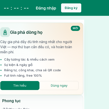
-- : -- : --
Đăng nhập
Đăng ký
MỚI
Gia phả dòng họ
Cây gia phả đầy đủ tính năng nhất cho người
Việt — mọi thứ bạn cần đều có, và hoàn toàn
miễn phí.
Cây tương tác & nhiều cách xem
Sự kiện & ngày giỗ
Riêng tư, công khai, chia sẻ QR code
Full tính năng, free 100%
Tìm hiểu
Dùng ngay
Phong tục