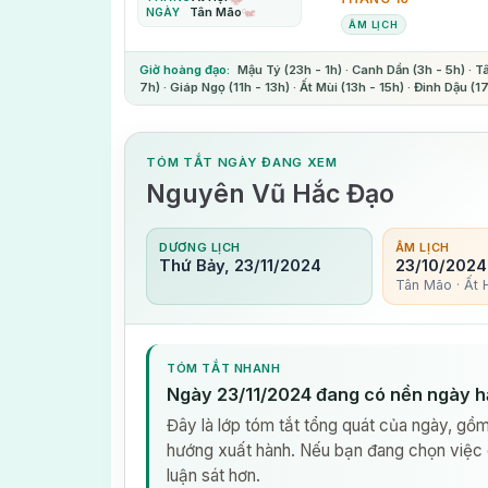
Tân Mão
NGÀY
ÂM LỊCH
Giờ hoàng đạo:
Mậu Tý (23h - 1h) · Canh Dần (3h - 5h) · 
7h) · Giáp Ngọ (11h - 13h) · Ất Mùi (13h - 15h) · Đinh Dậu (1
TÓM TẮT NGÀY ĐANG XEM
Nguyên Vũ Hắc Đạo
DƯƠNG LỊCH
ÂM LỊCH
Thứ Bảy, 23/11/2024
23/10/2024
Tân Mão · Ất H
TÓM TẮT NHANH
Ngày 23/11/2024 đang có nền ngày h
Đây là lớp tóm tắt tổng quát của ngày, gồm
hướng xuất hành. Nếu bạn đang chọn việc 
luận sát hơn.