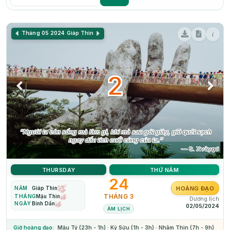
i
Tháng 05 2024
Giáp Thìn
2
“Người ta còn sống mà làm gì, khi mà sau gót giày, gió quét sạch
ngay dấu tích cuối cùng của ta.”
— S. Xvâygơ
THURSDAY
THỨ NĂM
24
HOÀNG ĐẠO
NĂM
Giáp Thìn
THÁNG 3
THÁNG
Mậu Thìn
Dương lịch
NGÀY
Bính Dần
02/05/2024
ÂM LỊCH
Giờ hoàng đạo:
Mậu Tý (23h - 1h) · Kỷ Sửu (1h - 3h) · Nhâm Thìn (7h - 9h)