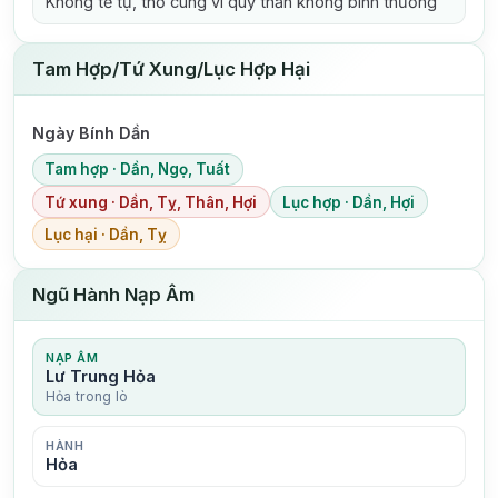
Không tế tự, thờ cúng vì quỷ thần không bình thường
Tam Hợp/Tứ Xung/Lục Hợp Hại
Ngày Bính Dần
Tam hợp · Dần, Ngọ, Tuất
Tứ xung · Dần, Tỵ, Thân, Hợi
Lục hợp · Dần, Hợi
Lục hại · Dần, Tỵ
Ngũ Hành Nạp Âm
NẠP ÂM
Lư Trung Hỏa
Hỏa trong lò
HÀNH
Hỏa