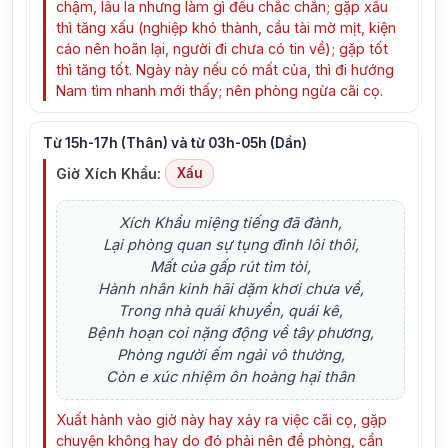
chậm, lâu la nhưng làm gì đều chắc chắn; gặp xấu
thì tăng xấu (nghiệp khó thành, cầu tài mờ mịt, kiện
cáo nên hoãn lại, người đi chưa có tin về); gặp tốt
thì tăng tốt. Ngày này nếu có mất của, thì đi hướng
Nam tìm nhanh mới thấy; nên phòng ngừa cãi cọ.
Từ 15h-17h (Thân) và từ 03h-05h (Dần)
Giờ Xích Khẩu:
Xấu
Xích Khẩu miệng tiếng đã đành,
Lại phòng quan sự tụng đình lôi thôi,
Mất của gấp rút tìm tòi,
Hành nhân kinh hãi dặm khơi chưa về,
Trong nhà quái khuyển, quái kê,
Bệnh hoạn coi nặng động về tây phương,
Phòng người ếm ngải vô thường,
Còn e xúc nhiệm ôn hoàng hại thân
Xuất hành vào giờ này hay xảy ra việc cãi cọ, gặp
chuyện không hay do đó phải nên đề phòng, cẩn