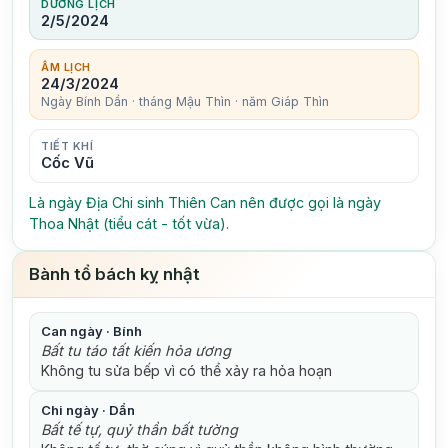
DƯƠNG LỊCH
2/5/2024
ÂM LỊCH
24/3/2024
Ngày Bính Dần · tháng Mậu Thìn · năm Giáp Thìn
TIẾT KHÍ
Cốc Vũ
Là ngày Địa Chi sinh Thiên Can nên được gọi là ngày
Thoa Nhật (tiểu cát - tốt vừa).
Bành tổ bách kỵ nhật
Can ngày · Bính
Bất tu táo tất kiến hỏa ương
Không tu sửa bếp vì có thể xảy ra hỏa hoạn
Chi ngày · Dần
Bất tế tự, quỷ thần bất tường