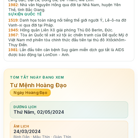
1982
:
Nhà văn Nguyên Hồng qua đời tại Nhã Nam, huyện Yên
Thế, tỉnh Bắc Giang.
SỰ KIỆN QUỐC TẾ
1519
:
Danh họa toàn năng nổi tiếng thế giới người Ý, Lê-ô-na đờ
Vanh-xi qua đời tại Pháp.
1945
:
Hồng quân Liên Xô giải phóng Thủ Đô Berlin, Đức.
1967
:
Tòa án Quốc tế xét xử tội ác chiến tranh của Đế quốc Mỹ ở
Việt Nam mở phiên tòa chính thức đầu tiên tại thủ đô Xtốckhôm-
Thụy Điển.
1981
:
Lần đầu tiên căn bệnh Suy giảm miễn dịch gọi tắt là AIDS
được báo động tại LonDon - Anh.
TÓM TẮT NGÀY ĐANG XEM
Tư Mệnh Hoàng Đạo
Ngày Hoàng Đạo
DƯƠNG LỊCH
Thứ Năm, 02/05/2024
ÂM LỊCH
24/03/2024
Bính Dần · Mậu Thìn · Giáp Thìn