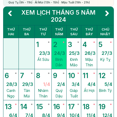
· Quý Tỵ (9h - 11h) · Ất Mùi (13h - 15h) · Mậu Tuất (19h - 21h)
XEM LỊCH THÁNG 5 NĂM
2024
THỨ
THỨ
THỨ
THỨ
THỨ
THỨ
CHỦ
HAI
BA
TƯ
NĂM
SÁU
BẢY
NHẬT
1
2
3
4
5
23/3
24/3
25/3
26/3
27/3
Ất Sửu
Bính
Đinh
Mậu
Kỷ Tỵ
Dần
Mão
Thìn
6
7
8
9
10
11
12
28/3
29/3
1/4
2/4
3/4
4/4
5/4
Canh
Tân
Nhâm
Quý
Giáp
Ất Hợi
Bính Tý
Ngọ
Mùi
Thân
Dậu
Tuất
13
14
15
16
17
18
19
6/4
7/4
8/4
9/4
10/4
11/4
12/4