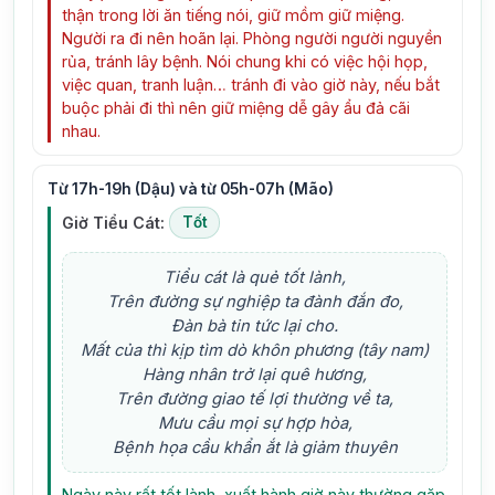
thận trong lời ăn tiếng nói, giữ mồm giữ miệng.
Người ra đi nên hoãn lại. Phòng người người nguyền
rủa, tránh lây bệnh. Nói chung khi có việc hội họp,
việc quan, tranh luận… tránh đi vào giờ này, nếu bắt
buộc phải đi thì nên giữ miệng dễ gây ẩu đả cãi
nhau.
Từ 17h-19h (Dậu) và từ 05h-07h (Mão)
Giờ Tiểu Cát:
Tốt
Tiểu cát là quẻ tốt lành,
Trên đường sự nghiệp ta đành đắn đo,
Đàn bà tin tức lại cho.
Mất của thì kịp tìm dò khôn phương (tây nam)
Hàng nhân trở lại quê hương,
Trên đường giao tế lợi thường về ta,
Mưu cầu mọi sự hợp hòa,
Bệnh họa cầu khẩn ắt là giảm thuyên
Ngày này rất tốt lành, xuất hành giờ này thường gặp