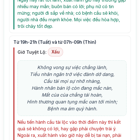
nhiều may mắn; buôn bán có lời; phụ nữ có tin
mừng; người đi sắp về nhà; có bệnh cầu sẽ khỏi,
người nhà đều mạnh khỏe. Mọi việc đều hòa hợp,
trôi chảy tốt đẹp.
Từ 19h-21h (Tuất) và từ 07h-09h (Thìn)
Giờ Tuyệt Lộ:
Xấu
Không vong sự việc chẳng lành,
Tiểu nhân ngăn trở việc đành dở dang,
Cầu tài mọi sự nhỡ nhàng,
Hành nhân bán lộ còn đang mắc nàn,
Mất của của chẳng tái hoàn,
Hình thương quan tụng mắc oan tới mình;
Bệnh ma ám quỷ hành.
Nếu tiến hành cầu tài lộc vào thời điểm này thì kết
quả sẽ không có lợi, hay gặp phải chuyện trái ý.
Ngoài ra, xuất hành vào giờ này dễ bị tai nạn, phải