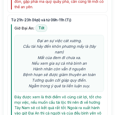
đòn, gặp phải ma quỷ quấy phá, cần cúng tế mới có
thể an yên.
Từ 21h-23h (Hợi) và từ 09h-11h (Tị)
Giờ Đại An:
Tốt
Đại an sự việc cát xương.
Cầu tài hãy đến khôn phương mấy là (tây
nam)
Mất của đem đi chưa xa.
Nếu xem gia sự cả nhà bình an
Hành nhân còn vẫn ở nguyên
Bệnh hoạn sẽ được giảm thuyên an toàn
Tướng quân cởi giáp quy điền.
Ngẫm trong ý quẻ ta liền luận suy.
Đây được xem là thời điểm vô cùng cát lợi, tốt cho
mọi việc, nếu muốn cầu tài lộc thì nên đi về hướng
Tây Nam sẽ có kết quả rất tốt. Ngoài ra xuất hành
vào giờ Đại An thì cả người và của đều bình yên vô