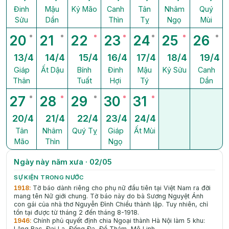
Đinh
Mậu
Kỷ Mão
Canh
Tân
Nhâm
Quý
Sửu
Dần
Thìn
Tỵ
Ngọ
Mùi
20
21
22
23
24
25
26
13/4
14/4
15/4
16/4
17/4
18/4
19/4
Giáp
Ất Dậu
Bính
Đinh
Mậu
Kỷ Sửu
Canh
Thân
Tuất
Hợi
Tý
Dần
27
28
29
30
31
20/4
21/4
22/4
23/4
24/4
Tân
Nhâm
Quý Tỵ
Giáp
Ất Mùi
Mão
Thìn
Ngọ
Ngày này năm xưa · 02/05
SỰ KIỆN TRONG NƯỚC
1918
:
Tờ báo dành riêng cho phụ nữ đầu tiên tại Việt Nam ra đời
mang tên Nữ giới chung. Tờ báo này do bà Sương Nguyệt Ánh
con gái của nhà thơ Nguyễn Đình Chiểu thành lập. Tuy nhiên, chỉ
tồn tại được từ tháng 2 đến tháng 8-1918.
1946
:
Chính phủ quyết định chia Ngoại thành Hà Nội làm 5 khu:
Lãng Bạc, Đại La, Đống Đa, Đề Thám, Mê Linh.