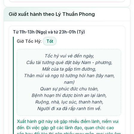
Giờ xuất hành theo Lý Thuần Phong
Từ 11h-13h (Ngọ) và từ 23h-01h (Tý)
Giờ Tốc Hỷ:
Tốt
Tốc hỷ vui vẻ đến ngày,
Cầu tài tưởng quẻ đặt bày Nam - phương,
Mất của ta gấp tìm đường,
Thân mùi và ngọ tỏ tường hỏi han (tây nam,
nam)
Quan sự phúc đức chu toàn,
Bệnh hoạn thì được bình an lại lành,
Ruộng, nhà, lục súc, thanh hanh,
Người đi xa đã rấp ranh tìm về.
Xuất hành giờ này sẽ gặp nhiều điềm lành, niềm vui
đến. Đi việc gặp gỡ các lãnh đạo, quan chức cao
cấp hay đối tác thì gặp nhiều may mắn, mọi việc êm