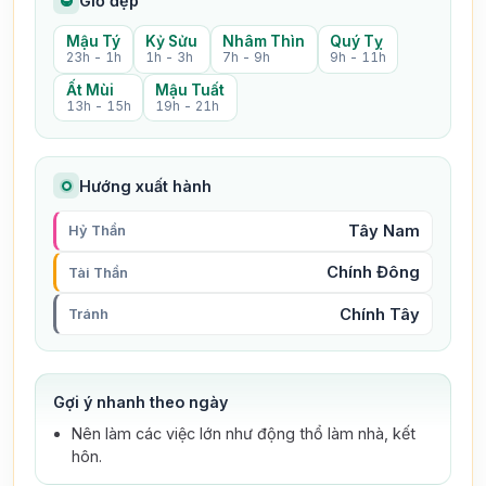
Giờ đẹp
Mậu Tý
Kỷ Sửu
Nhâm Thìn
Quý Tỵ
23h - 1h
1h - 3h
7h - 9h
9h - 11h
Ất Mùi
Mậu Tuất
13h - 15h
19h - 21h
Hướng xuất hành
Tây Nam
Hỷ Thần
Chính Đông
Tài Thần
Chính Tây
Tránh
Gợi ý nhanh theo ngày
Nên làm các việc lớn như động thổ làm nhà, kết
hôn.