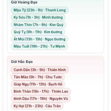
Giờ Hoàng Đạo
Mậu Tý (23h - 1h) · Thanh Long
Kỷ Sửu (1h - 3h) · Minh Đường
Nhâm Thìn (7h - 9h) · Kim Quỹ
Quý Tỵ (9h - 11h) · Kim Đường
Ất Mùi (13h - 15h) · Ngọc Đường
Mậu Tuất (19h - 21h) · Tư Mệnh
Giờ Hắc Đạo
Canh Dần (3h - 5h) · Thiên Hình
Tân Mão (5h - 7h) · Chu Tước
Giáp Ngọ (11h - 13h) · Bạch Hổ
Bính Thân (15h - 17h) · Thiên Lao
Đinh Dậu (17h - 19h) · Nguyên Vũ
Kỷ Hợi (21h - 23h) · Câu Trần