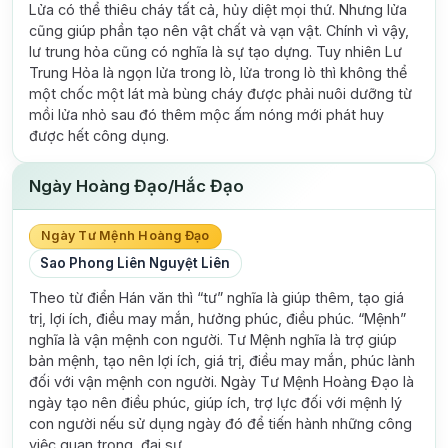
Lửa có thể thiêu cháy tất cả, hủy diệt mọi thứ. Nhưng lửa
cũng giúp phần tạo nên vật chất và vạn vật. Chính vì vậy,
lư trung hỏa cũng có nghĩa là sự tạo dựng. Tuy nhiên Lư
Trung Hỏa là ngọn lửa trong lò, lửa trong lò thì không thể
một chốc một lát mà bùng cháy được phải nuôi dưỡng từ
mồi lửa nhỏ sau đó thêm mộc ấm nóng mới phát huy
được hết công dụng.
Ngày Hoàng Đạo/Hắc Đạo
Ngày Tư Mệnh Hoàng Đạo
Sao Phong Liên Nguyệt Liên
Theo từ điển Hán văn thì “tư” nghĩa là giúp thêm, tạo giá
trị, lợi ích, điều may mắn, hưởng phúc, điều phúc. “Mệnh”
nghĩa là vận mệnh con người. Tư Mệnh nghĩa là trợ giúp
bản mệnh, tạo nên lợi ích, giá trị, điều may mắn, phúc lành
đối với vận mệnh con người. Ngày Tư Mệnh Hoàng Đạo là
ngày tạo nên điều phúc, giúp ích, trợ lực đối với mệnh lý
con người nếu sử dụng ngày đó để tiến hành những công
việc quan trọng, đại sự.