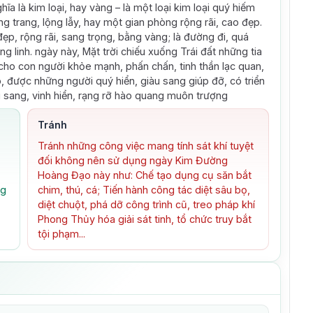
hĩa là kim loại, hay vàng – là một loại kim loại quý hiếm
ng trang, lộng lẫy, hay một gian phòng rộng rãi, cao đẹp.
p, rộng rãi, sang trọng, bằng vàng; là đường đi, quá
ng linh. ngày này, Mặt trời chiếu xuống Trái đất những tia
 cho con người khỏe mạnh, phấn chấn, tinh thần lạc quan,
p, được những người quý hiển, giàu sang giúp đỡ, có triển
 sang, vinh hiển, rạng rỡ hào quang muôn trượng
Tránh
Tránh những công việc mang tính sát khí tuyệt
đối không nên sử dụng ngày Kim Đường
Hoàng Đạo này như: Chế tạo dụng cụ săn bắt
ng
chim, thú, cá; Tiến hành công tác diệt sâu bọ,
diệt chuột, phá dỡ công trình cũ, treo pháp khí
Phong Thủy hóa giải sát tinh, tổ chức truy bắt
tội phạm...