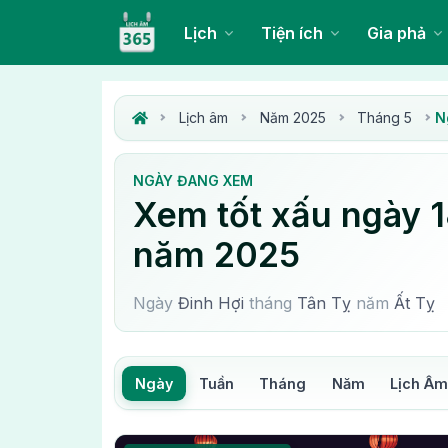
Lịch
Tiện ích
Gia phả
Lịch âm
Năm 2025
Tháng 5
N
NGÀY ĐANG XEM
Xem tốt xấu ngày 1
năm 2025
Ngày
Đinh Hợi
tháng
Tân Tỵ
năm
Ất Tỵ
Ngày
Tuần
Tháng
Năm
Lịch Â