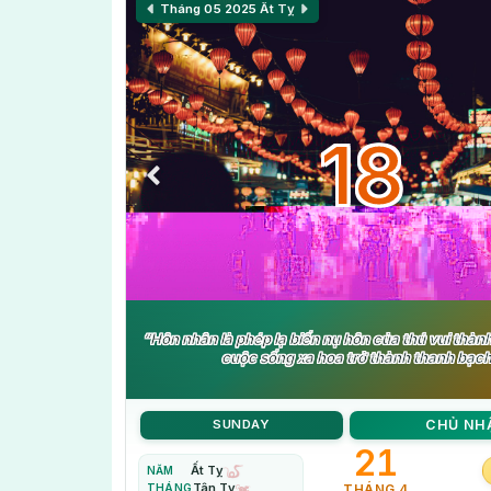
Tháng 05 2025
Ất Tỵ
18
“Hôn nhân là phép lạ biến nụ hôn của thú vui thàn
cuộc sống xa hoa trở thành thanh bạch
SUNDAY
CHỦ NH
21
Ất Tỵ
NĂM
Tân Tỵ
THÁNG
THÁNG 4