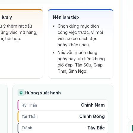
1642
:
Montréal, TP lớn nhất tỉnh bang
Québec và TP đông dân thứ nhì của
Canada, được thành lập.
 lưu ý
Nên làm tiếp
1974
:
Ấn Độ trở thành quốc gia thứ sáu
thành công trong việc thử nghiệm vũ khí
u ý thêm rất xấu
Chọn đúng mục đích
hạt nhân bằng cách cho nổ bom nguyên
hững việc mở hàng,
công việc trước, vì mỗi
tử.
1980
:
Diễn ra cuộc tổng nổi dậy chống lại
ỏi, hội họp.
việc sẽ có cách đọc
quân luật trên toàn quốc đối với Tổng
ngày khác nhau.
thống Hàn Quốc Jeon Du-hwan bắt đầu
bằng cuộc biểu tình của sinh viên ở
Nếu vẫn muốn dùng
Gwangju kêu gọi cải cách dân chủ, nhưng
ngày này, ưu tiên khung
sau cùng bị quân đội Hàn Quốc dẹp tan
giờ đẹp: Tân Sửu, Giáp
khoảng chín ngày sau đó.
Thìn, Bính Ngọ.
Hướng xuất hành
Chính Nam
Hỷ Thần
Chính Đông
Tài Thần
Tây Bắc
Tránh