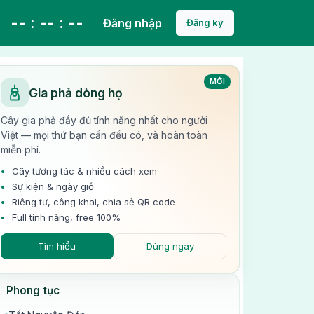
-- : -- : --
Đăng nhập
Đăng ký
MỚI
Gia phả dòng họ
Cây gia phả đầy đủ tính năng nhất cho người
Việt — mọi thứ bạn cần đều có, và hoàn toàn
miễn phí.
Cây tương tác & nhiều cách xem
Sự kiện & ngày giỗ
Riêng tư, công khai, chia sẻ QR code
Full tính năng, free 100%
Tìm hiểu
Dùng ngay
Phong tục