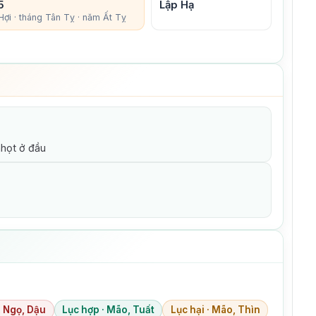
5
Lập Hạ
Hợi · tháng Tân Tỵ · năm Ất Tỵ
nhọt ở đầu
, Ngọ, Dậu
Lục hợp · Mão, Tuất
Lục hại · Mão, Thìn