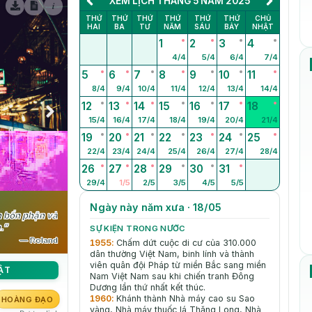
XEM LỊCH THÁNG 5 NĂM 2025
i
THỨ
THỨ
THỨ
THỨ
THỨ
THỨ
CHỦ
HAI
BA
TƯ
NĂM
SÁU
BẢY
NHẬT
1
2
3
4
4/4
5/4
6/4
7/4
5
6
7
8
9
10
11
8/4
9/4
10/4
11/4
12/4
13/4
14/4
12
13
14
15
16
17
18
15/4
16/4
17/4
18/4
19/4
20/4
21/4
19
20
21
22
23
24
25
22/4
23/4
24/4
25/4
26/4
27/4
28/4
26
27
28
29
30
31
29/4
1/5
2/5
3/5
4/5
5/5
Ngày này năm xưa · 18/05
h bổn phận và
.”
SỰ KIỆN TRONG NƯỚC
— Roland
1955
:
Chấm dứt cuộc di cư của 310.000
dân thường Việt Nam, binh lính và thành
viên quân đội Pháp từ miền Bắc sang miền
ẬT
Nam Việt Nam sau khi chiến tranh Đông
Dương lần thứ nhất kết thúc.
1960
:
Khánh thành Nhà máy cao su Sao
HOÀNG ĐẠO
vàng, Nhà máy thuốc lá Thǎng Long, Nhà