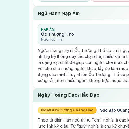
Ngũ Hành Nạp Âm
NẠP ÂM
Ốc Thuợng Thổ
Ngói lợp nhà
Người mang mệnh Ốc Thượng Thổ có tính nguyên
những hệ thống quy tắc chặt chẽ, nhiều khi ta 
là dạng vật chất để giúp con người che mưa che
vệ, che chở những người khác, lấy đó làm mục t
động của mình. Tuy nhiên Ốc Thượng Thổ có phần
cứng rắn, nên nhiều người không hợp, hoặc thấy
Ngày Hoàng Đạo/Hắc Đạo
Ngày Kim Đường Hoàng Đạo
Sao Báo Quang
Theo từ điển Hán ngữ thì từ “kim” nghĩa là các 
lung linh kỳ diệu. Từ “quỹ” nghĩa là chu kỳ chu