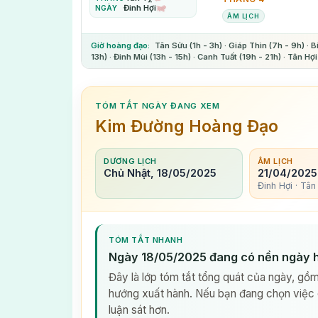
Đinh Hợi
NGÀY
ÂM LỊCH
Giờ hoàng đạo:
Tân Sửu (1h - 3h) · Giáp Thìn (7h - 9h) · B
13h) · Đinh Mùi (13h - 15h) · Canh Tuất (19h - 21h) · Tân Hợi
TÓM TẮT NGÀY ĐANG XEM
Kim Đường Hoàng Đạo
DƯƠNG LỊCH
ÂM LỊCH
Chủ Nhật, 18/05/2025
21/04/2025
Đinh Hợi · Tân
TÓM TẮT NHANH
Ngày 18/05/2025 đang có nền ngày 
Đây là lớp tóm tắt tổng quát của ngày, gồm
hướng xuất hành. Nếu bạn đang chọn việc 
luận sát hơn.