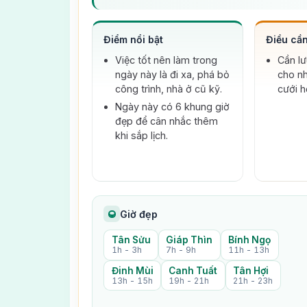
Điểm nổi bật
Điều cần
Việc tốt nên làm trong
Cần lư
ngày này là đi xa, phá bỏ
cho n
công trình, nhà ở cũ kỹ.
cưới h
Ngày này có 6 khung giờ
đẹp để cân nhắc thêm
khi sắp lịch.
Giờ đẹp
Tân Sửu
Giáp Thìn
Bính Ngọ
1h - 3h
7h - 9h
11h - 13h
Đinh Mùi
Canh Tuất
Tân Hợi
13h - 15h
19h - 21h
21h - 23h