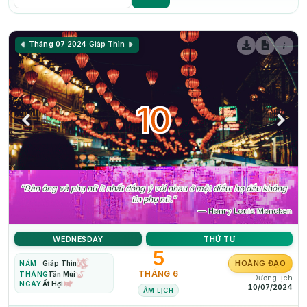
i
Tháng 07 2024
Giáp Thìn
10
“Đàn ông và phụ nữ ít nhất đồng ý với nhau ở một điều: họ đều không
tin phụ nữ.”
— Henry Louis Mencken
WEDNESDAY
THỨ TƯ
5
HOÀNG ĐẠO
NĂM
Giáp Thìn
THÁNG 6
THÁNG
Tân Mùi
Dương lịch
NGÀY
Ất Hợi
10/07/2024
ÂM LỊCH