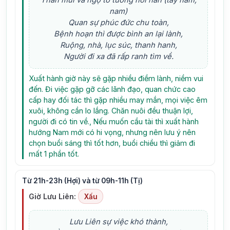
Thân mùi và ngọ tỏ tường hỏi han (tây nam,
nam)
Quan sự phúc đức chu toàn,
Bệnh hoạn thì được bình an lại lành,
Ruộng, nhà, lục súc, thanh hanh,
Người đi xa đã rấp ranh tìm về.
Xuất hành giờ này sẽ gặp nhiều điềm lành, niềm vui
đến. Đi việc gặp gỡ các lãnh đạo, quan chức cao
cấp hay đối tác thì gặp nhiều may mắn, mọi việc êm
xuôi, không cần lo lắng. Chăn nuôi đều thuận lợi,
người đi có tin về., Nếu muốn cầu tài thì xuất hành
hướng Nam mới có hi vọng, nhưng nên lưu ý nên
chọn buổi sáng thì tốt hơn, buổi chiều thì giảm đi
mất 1 phần tốt.
Từ 21h-23h (Hợi) và từ 09h-11h (Tị)
Giờ Lưu Liên:
Xấu
Lưu Liên sự việc khó thành,