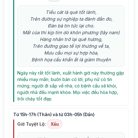
Tiểu cát là quẻ tốt lành,
Trên đường sự nghiệp ta đành đắn đo,
Đàn bà tin tức lại cho.
Mất của thì kịp tìm dò khôn phương (tây nam)
Hàng nhân trở lại quê hương,
Trên đường giao tế lợi thường về ta,
Mưu cầu mọi sự hợp hòa,
Bệnh họa cầu khẩn ắt là giảm thuyên
Ngày này rất tốt lành, xuất hành giờ này thường gặp
nhiều may mắn; buôn bán có lời; phụ nữ có tin
mừng; người đi sắp về nhà; có bệnh cầu sẽ khỏi,
người nhà đều mạnh khỏe. Mọi việc đều hòa hợp,
trôi chảy tốt đẹp.
Từ 15h-17h (Thân) và từ 03h-05h (Dần)
Giờ Tuyệt Lộ:
Xấu