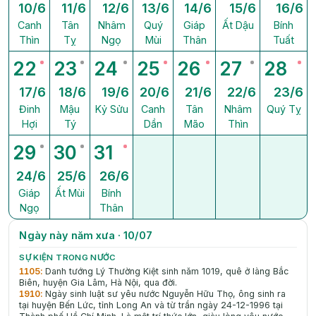
10/6
11/6
12/6
13/6
14/6
15/6
16/6
Canh
Tân
Nhâm
Quý
Giáp
Ất Dậu
Bính
Thìn
Tỵ
Ngọ
Mùi
Thân
Tuất
22
23
24
25
26
27
28
17/6
18/6
19/6
20/6
21/6
22/6
23/6
Đinh
Mậu
Kỷ Sửu
Canh
Tân
Nhâm
Quý Tỵ
Hợi
Tý
Dần
Mão
Thìn
29
30
31
24/6
25/6
26/6
Giáp
Ất Mùi
Bính
Ngọ
Thân
Ngày này năm xưa · 10/07
SỰ KIỆN TRONG NƯỚC
1105
:
Danh tướng Lý Thường Kiệt sinh nǎm 1019, quê ở làng Bắc
Biên, huyện Gia Lâm, Hà Nội, qua đời.
1910
:
Ngày sinh luật sư yêu nước Nguyễn Hữu Thọ, ông sinh ra
tại huyện Bến Lức, tỉnh Long An và từ trần ngày 24-12-1996 tại