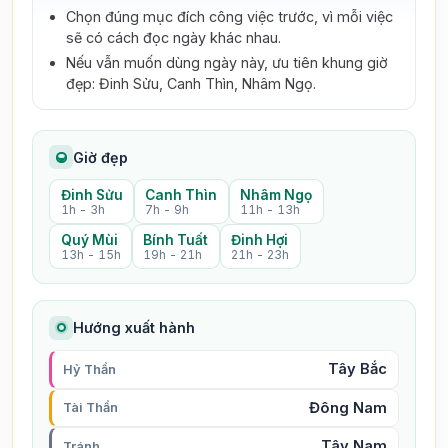
Chọn đúng mục đích công việc trước, vì mỗi việc
sẽ có cách đọc ngày khác nhau.
Nếu vẫn muốn dùng ngày này, ưu tiên khung giờ
đẹp: Đinh Sửu, Canh Thìn, Nhâm Ngọ.
Giờ đẹp
Đinh Sửu
Canh Thìn
Nhâm Ngọ
1h - 3h
7h - 9h
11h - 13h
Quý Mùi
Bính Tuất
Đinh Hợi
13h - 15h
19h - 21h
21h - 23h
Hướng xuất hành
Tây Bắc
Hỷ Thần
Đông Nam
Tài Thần
Tây Nam
Tránh