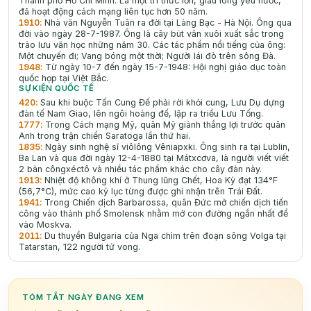
Thành phố Hồ Chí Minh. Là một trí thức lớn, giàu lòng yêu nước,
đã hoạt động cách mạng liên tục hơn 50 nǎm.
1910
:
Nhà văn Nguyễn Tuân ra đời tại Làng Bạc - Hà Nội. Ông qua
đời vào ngày 28-7-1987. Ông là cây bút văn xuôi xuất sắc trong
trào lưu văn học những năm 30. Các tác phẩm nổi tiếng của ông:
Một chuyến đi; Vang bóng một thời; Người lái đò trên sông Đà.
1948
:
Từ ngày 10-7 đến ngày 15-7-1948: Hội nghị giáo dục toàn
quốc họp tại Việt Bắc.
SỰ KIỆN QUỐC TẾ
420
:
Sau khi buộc Tấn Cung Đế phải rời khỏi cung, Lưu Dụ dựng
đàn tế Nam Giao, lên ngôi hoàng đế, lập ra triều Lưu Tống.
1777
:
Trong Cách mạng Mỹ, quân Mỹ giành thắng lợi trước quân
Anh trong trận chiến Saratoga lần thứ hai.
1835
:
Ngày sinh nghệ sĩ viôlông Vêniapxki. Ông sinh ra tại Lublin,
Ba Lan và qua đời ngày 12-4-1880 tại Mátxcơva, là người viết viết
2 bản côngxéctô và nhiều tác phẩm khác cho cây đàn này.
1913
:
Nhiệt độ không khí ở Thung lũng Chết, Hoa Kỳ đạt 134°F
(56,7°C), mức cao kỷ lục từng được ghi nhận trên Trái Đất.
1941
:
Trong Chiến dịch Barbarossa, quân Đức mở chiến dịch tiến
công vào thành phố Smolensk nhằm mở con đường ngắn nhất để
vào Moskva.
2011
:
Du thuyền Bulgaria của Nga chìm trên đoạn sông Volga tại
Tatarstan, 122 người tử vong.
TÓM TẮT NGÀY ĐANG XEM