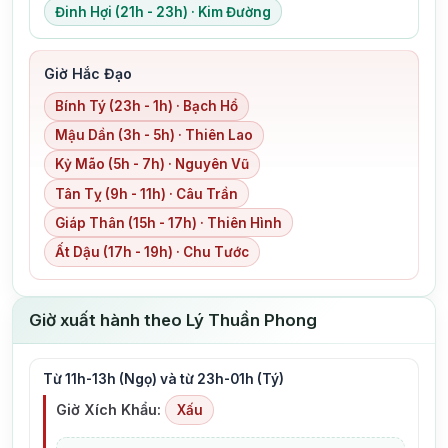
Đinh Hợi (21h - 23h) · Kim Đường
Giờ Hắc Đạo
Bính Tý (23h - 1h) · Bạch Hổ
Mậu Dần (3h - 5h) · Thiên Lao
Kỷ Mão (5h - 7h) · Nguyên Vũ
Tân Tỵ (9h - 11h) · Câu Trần
Giáp Thân (15h - 17h) · Thiên Hình
Ất Dậu (17h - 19h) · Chu Tước
Giờ xuất hành theo Lý Thuần Phong
Từ 11h-13h (Ngọ) và từ 23h-01h (Tý)
Giờ Xích Khẩu:
Xấu