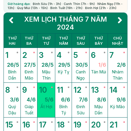
Giờ hoàng đạo:
Đinh Sửu (1h - 3h) · Canh Thìn (7h - 9h) · Nhâm Ngọ (11h -
13h) · Quý Mùi (13h - 15h) · Bính Tuất (19h - 21h) · Đinh Hợi (21h - 23h)
XEM LỊCH THÁNG 7 NĂM
2024
THỨ
THỨ
THỨ
THỨ
THỨ
THỨ
CHỦ
HAI
BA
TƯ
NĂM
SÁU
BẢY
NHẬT
1
2
3
4
5
6
7
26/5
27/5
28/5
29/5
30/5
1/6
2/6
Bính
Đinh
Mậu
Kỷ Tỵ
Canh
Tân Mùi
Nhâm
Dần
Mão
Thìn
Ngọ
Thân
8
9
10
11
12
13
14
3/6
4/6
5/6
6/6
7/6
8/6
9/6
Quý
Giáp
Ất Hợi
Bính
Đinh
Mậu
Kỷ Mão
Dậu
Tuất
Tý
Sửu
Dần
15
16
17
18
19
20
21