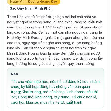
Ngày Minh Đường Hoàng Đạo
Sao Quý Nhân Minh Phủ
Theo Hán văn từ “minh” được hợp bởi hai chữ nhật và
nguyệt nghĩa là trong sáng, quang minh, rạng rỡ, hiểu biết,
uyên bác, thông tuệ. Từ “đường” nghĩa là một gian phòng
lớn, cao rộng, đẹp đẽ hay một căn nhà nguy nga, tráng lệ.
Như vậy, Minh Đường nghĩa là một gian phòng lớn, tòa nhà
cao ráo, nguy nga tràn ngập ánh sáng, được trang hoàng
lộng lẫy. Căn cứ theo ý nghĩa chiết tự nói trên thì ngày
Minh Đường Hoàng Đạo là ngày đem đến cho con người
năng lượng giúp trí tuệ mẫn tiệp, thông tuệ, danh vọng lẫy
lừng, hướng tới sự giàu sang, quyền quý, thành công
Nên
Tốt cho việc nhập học, nộp hồ sơ đăng ký học, nhậm
chức, ký kết hợp đồng hay những văn bản quan
trọng; Khai trương, mở cửa hàng, kinh doanh, cầu tài
lộc; Động thổ, khởi công, xây dựng; Tổ chức hôn lễ,
cưới hỏi; Mua xe, mua nhà, tế tự, xuất hành