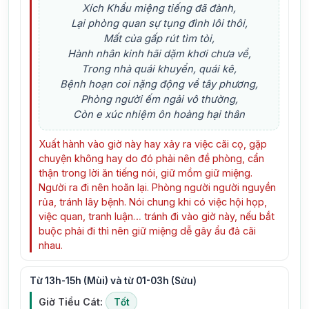
Xích Khẩu miệng tiếng đã đành,
Lại phòng quan sự tụng đình lôi thôi,
Mất của gấp rút tìm tòi,
Hành nhân kinh hãi dặm khơi chưa về,
Trong nhà quái khuyển, quái kê,
Bệnh hoạn coi nặng động về tây phương,
Phòng người ếm ngải vô thường,
Còn e xúc nhiệm ôn hoàng hại thân
Xuất hành vào giờ này hay xảy ra việc cãi cọ, gặp
chuyện không hay do đó phải nên đề phòng, cẩn
thận trong lời ăn tiếng nói, giữ mồm giữ miệng.
Người ra đi nên hoãn lại. Phòng người người nguyền
rủa, tránh lây bệnh. Nói chung khi có việc hội họp,
việc quan, tranh luận… tránh đi vào giờ này, nếu bắt
buộc phải đi thì nên giữ miệng dễ gây ẩu đả cãi
nhau.
Từ 13h-15h (Mùi) và từ 01-03h (Sửu)
Giờ Tiểu Cát:
Tốt