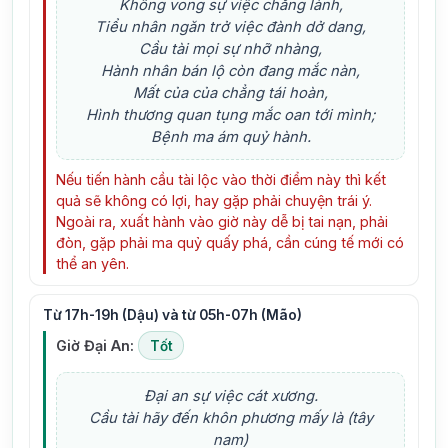
Không vong sự việc chẳng lành,
Tiểu nhân ngăn trở việc đành dở dang,
Cầu tài mọi sự nhỡ nhàng,
Hành nhân bán lộ còn đang mắc nàn,
Mất của của chẳng tái hoàn,
Hình thương quan tụng mắc oan tới mình;
Bệnh ma ám quỷ hành.
Nếu tiến hành cầu tài lộc vào thời điểm này thì kết
quả sẽ không có lợi, hay gặp phải chuyện trái ý.
Ngoài ra, xuất hành vào giờ này dễ bị tai nạn, phải
đòn, gặp phải ma quỷ quấy phá, cần cúng tế mới có
thể an yên.
Từ 17h-19h (Dậu) và từ 05h-07h (Mão)
Giờ Đại An:
Tốt
Đại an sự việc cát xương.
Cầu tài hãy đến khôn phương mấy là (tây
nam)